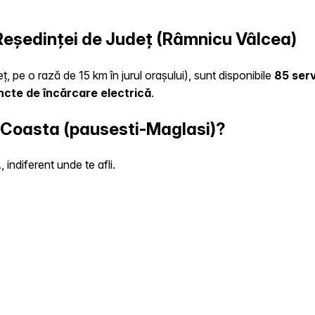
a Reședinței de Județ (Râmnicu Vâlcea)
ț, pe o rază de 15 km în jurul orașului), sunt disponibile
85 serv
ncte de încărcare electrică
.
n Coasta (pausesti-Maglasi)?
indiferent unde te afli.