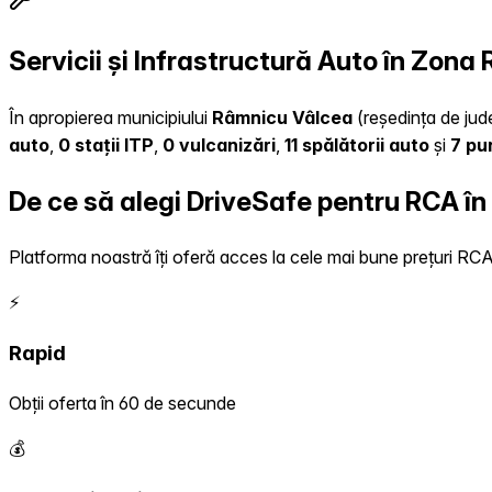
Servicii și Infrastructură Auto în Zon
În apropierea municipiului
Râmnicu Vâlcea
(reședința de jude
auto
,
0 stații ITP
,
0 vulcanizări
,
11 spălătorii auto
și
7 pu
De ce să alegi DriveSafe pentru RCA î
Platforma noastră îți oferă acces la cele mai bune prețuri RCA, 
⚡
Rapid
Obții oferta în 60 de secunde
💰