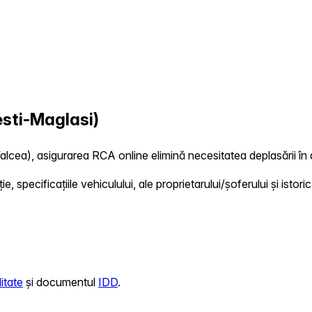
sti-Maglasi)
alcea), asigurarea RCA online elimină necesitatea deplasării în al
 specificațiile vehiculului, ale proprietarului/șoferului și istoric
itate
și documentul
IDD
.