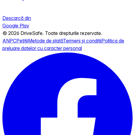
Descarcă din
Google Play
© 2026 DriveSafe. Toate drepturile rezervate.
ANPC
Petiții
Metode de plată
Termeni și condiții
Politica de
preluare datelor cu caracter personal