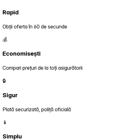
Rapid
Obții oferta în 60 de secunde
💰
Economisești
Compari prețuri de la toți asigurătorii
🔒
Sigur
Plată securizată, poliță oficială
📱
Simplu