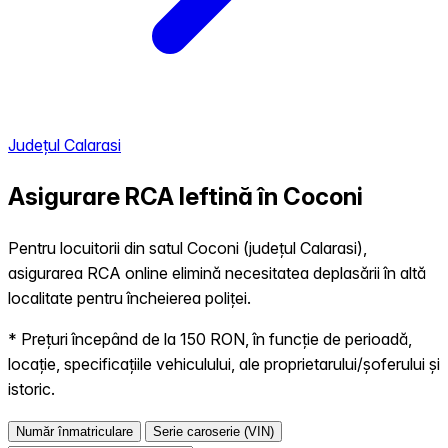
Județul Calarasi
Asigurare RCA Ieftină în
Coconi
Pentru locuitorii din satul Coconi (județul Calarasi),
asigurarea RCA online elimină necesitatea deplasării în altă
localitate pentru încheierea poliței.
* Prețuri începând de la 150 RON, în funcție de perioadă,
locație, specificațiile vehiculului, ale proprietarului/șoferului și
istoric.
Număr înmatriculare
Serie caroserie (VIN)