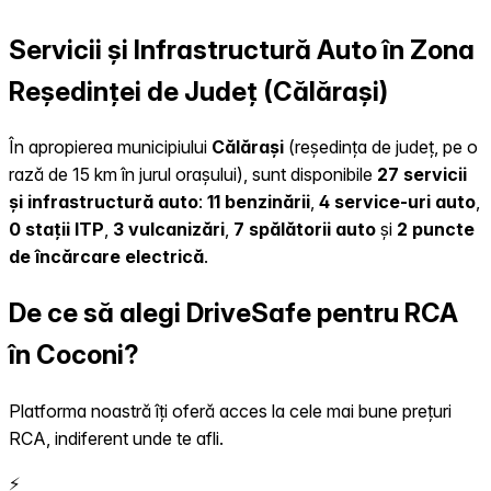
Servicii și Infrastructură Auto în Zona
Reședinței de Județ (Călărași)
În apropierea municipiului
Călărași
(reședința de județ, pe o
rază de 15 km în jurul orașului), sunt disponibile
27 servicii
și infrastructură auto
:
11 benzinării
,
4 service-uri auto
,
0 stații ITP
,
3 vulcanizări
,
7 spălătorii auto
și
2 puncte
de încărcare electrică
.
De ce să alegi DriveSafe pentru RCA
în Coconi?
Platforma noastră îți oferă acces la cele mai bune prețuri
RCA, indiferent unde te afli.
⚡