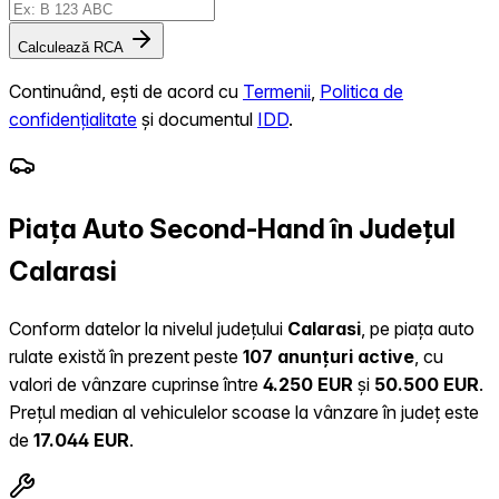
Calculează RCA
Continuând, ești de acord cu
Termenii
,
Politica de
confidențialitate
și documentul
IDD
.
Piața Auto Second-Hand în Județul
Calarasi
Conform datelor la nivelul județului
Calarasi
, pe piața auto
rulate există în prezent peste
107 anunțuri active
, cu
valori de vânzare cuprinse între
4.250 EUR
și
50.500 EUR
.
Prețul median al vehiculelor scoase la vânzare în județ este
de
17.044 EUR
.