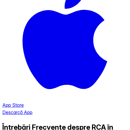
App Store
Descarcă App
Întrebări Frecvente despre RCA în