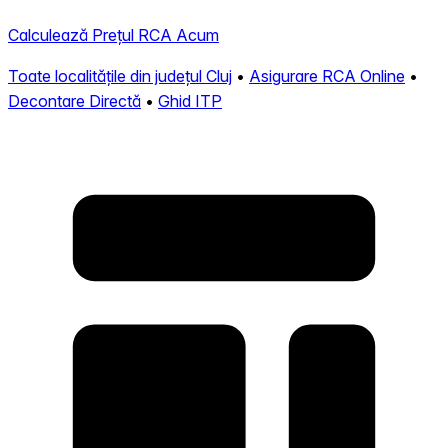
Calculează Prețul RCA Acum
Toate localitățile din județul Cluj
•
Asigurare RCA Online
•
Decontare Directă
•
Ghid ITP