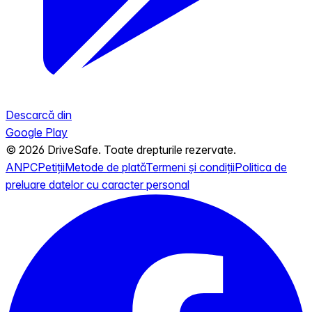
Descarcă din
Google Play
© 2026 DriveSafe. Toate drepturile rezervate.
ANPC
Petiții
Metode de plată
Termeni și condiții
Politica de
preluare datelor cu caracter personal