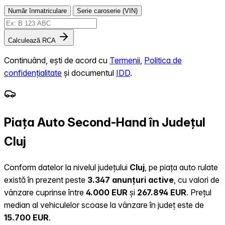
Număr înmatriculare
Serie caroserie (VIN)
Calculează RCA
Continuând, ești de acord cu
Termenii
,
Politica de
confidențialitate
și documentul
IDD
.
Piața Auto Second-Hand în Județul
Cluj
Conform datelor la nivelul județului
Cluj
, pe piața auto rulate
există în prezent peste
3.347 anunțuri active
, cu valori de
vânzare cuprinse între
4.000 EUR
și
267.894 EUR
.
Prețul
median al vehiculelor scoase la vânzare în județ este de
15.700 EUR
.