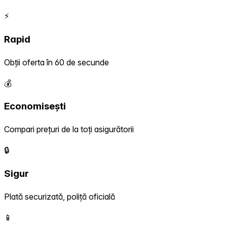
⚡
Rapid
Obții oferta în 60 de secunde
💰
Economisești
Compari prețuri de la toți asigurătorii
🔒
Sigur
Plată securizată, poliță oficială
📱