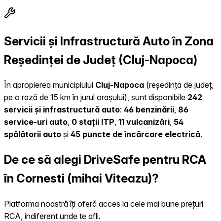
Servicii și Infrastructură Auto în Zona
Reședinței de Județ (Cluj-Napoca)
În apropierea municipiului
Cluj-Napoca
(reședința de județ,
pe o rază de 15 km în jurul orașului), sunt disponibile
242
servicii și infrastructură auto
:
46 benzinării
,
86
service-uri auto
,
0 stații ITP
,
11 vulcanizări
,
54
spălătorii auto
și
45 puncte de încărcare electrică
.
De ce să alegi DriveSafe pentru RCA
în Cornesti (mihai Viteazu)?
Platforma noastră îți oferă acces la cele mai bune prețuri
RCA, indiferent unde te afli.