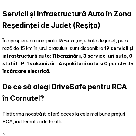
Servicii și Infrastructură Auto în Zona
Reședinței de Județ (Reșița)
În apropierea municipiului
Reșița
(reședința de județ, pe o
rază de 15 km în jurul orașului), sunt disponibile
19 servicii și
infrastructură auto
:
11 benzinării
,
3 service-uri auto
,
0
stații ITP
,
1 vulcanizări
,
4 spălătorii auto
și
0 puncte de
încărcare electrică
.
De ce să alegi DriveSafe pentru RCA
în Cornutel?
Platforma noastră îți oferă acces la cele mai bune prețuri
RCA, indiferent unde te afli.
⚡