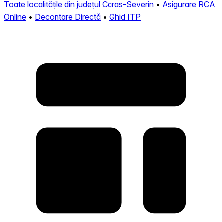
Toate localitățile din județul Caras-Severin
•
Asigurare RCA
Online
•
Decontare Directă
•
Ghid ITP