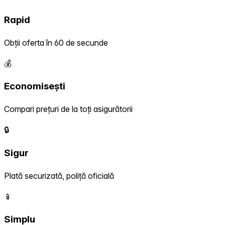
Rapid
Obții oferta în 60 de secunde
💰
Economisești
Compari prețuri de la toți asigurătorii
🔒
Sigur
Plată securizată, poliță oficială
📱
Simplu