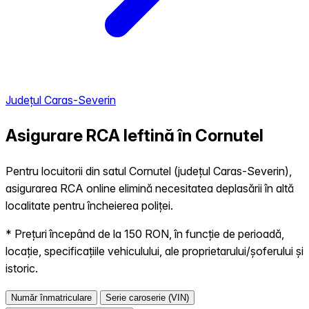
Județul Caras-Severin
Asigurare RCA Ieftină în
Cornutel
Pentru locuitorii din satul Cornutel (județul Caras-Severin),
asigurarea RCA online elimină necesitatea deplasării în altă
localitate pentru încheierea poliței.
* Prețuri începând de la 150 RON, în funcție de perioadă,
locație, specificațiile vehiculului, ale proprietarului/șoferului și
istoric.
Număr înmatriculare
Serie caroserie (VIN)