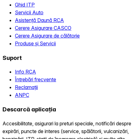
Ghid ITP
Servicii Auto
Asistență Daună RCA
Cerere Asigurare CASCO
Cerere Asigurare de călătorie
Produse și Servicii
Suport
Info RCA
Întrebări frecvente
Reclamații
ANPC
Descarcă aplicația
Accesibilitate, asigurari la preturi speciale, notificări despre
expirări, puncte de interes (service, spălătorii, vulcanizări,
benzinării, ITP, statii de încarcare electrică) și multe alte