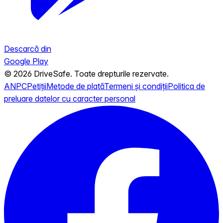
Descarcă din
Google Play
© 2026 DriveSafe. Toate drepturile rezervate.
ANPC
Petiții
Metode de plată
Termeni și condiții
Politica de
preluare datelor cu caracter personal