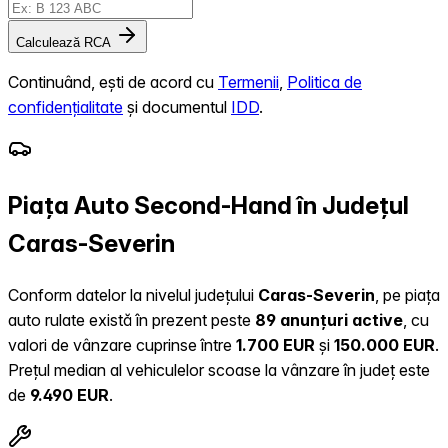
Calculează RCA
Continuând, ești de acord cu
Termenii
,
Politica de
confidențialitate
și documentul
IDD
.
Piața Auto Second-Hand în Județul
Caras-Severin
Conform datelor la nivelul județului
Caras-Severin
, pe piața
auto rulate există în prezent peste
89 anunțuri active
, cu
valori de vânzare cuprinse între
1.700 EUR
și
150.000 EUR
.
Prețul median al vehiculelor scoase la vânzare în județ este
de
9.490 EUR
.