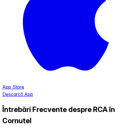
App Store
Descarcă App
Întrebări Frecvente despre RCA în
Cornutel