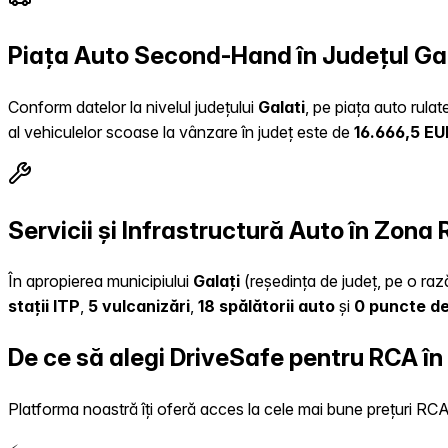
Piața Auto Second-Hand în Județul Ga
Conform datelor la nivelul județului
Galati
, pe piața auto rula
al vehiculelor scoase la vânzare în județ este de
16.666,5 EU
Servicii și Infrastructură Auto în Zona
În apropierea municipiului
Galați
(reședința de județ, pe o rază
stații ITP
,
5 vulcanizări
,
18 spălătorii auto
și
0 puncte de
De ce să alegi DriveSafe pentru RCA î
Platforma noastră îți oferă acces la cele mai bune prețuri RCA, 