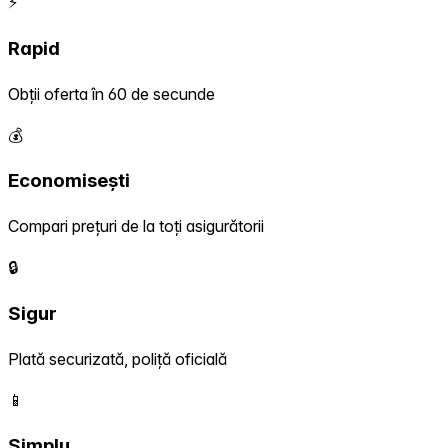
⚡
Rapid
Obții oferta în 60 de secunde
💰
Economisești
Compari prețuri de la toți asigurătorii
🔒
Sigur
Plată securizată, poliță oficială
📱
Simplu