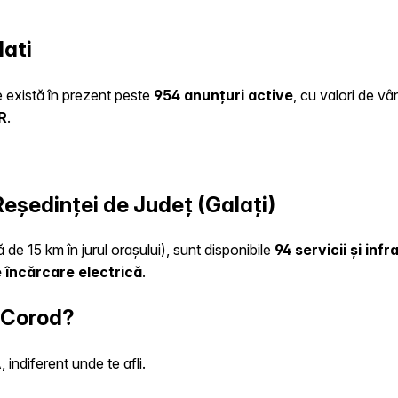
lati
te există în prezent peste
954 anunțuri active
, cu valori de v
R
.
 Reședinței de Județ (Galați)
 de 15 km în jurul orașului), sunt disponibile
94 servicii și inf
 încărcare electrică
.
n Corod?
indiferent unde te afli.