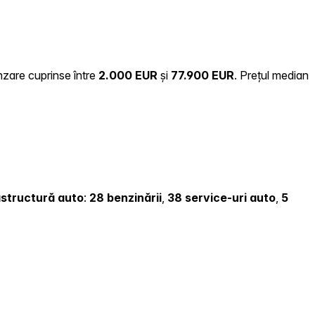
ânzare cuprinse între
2.000 EUR
și
77.900 EUR
.
Prețul median
rastructură auto
:
28 benzinării
,
38 service-uri auto
,
5