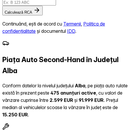
Calculează RCA
Continuând, ești de acord cu
Termenii
,
Politica de
confidențialitate
și documentul
IDD
.
Piața Auto Second-Hand în Județul
Alba
Conform datelor la nivelul județului
Alba
, pe piața auto rulate
există în prezent peste
475 anunțuri active
, cu valori de
vânzare cuprinse între
2.599 EUR
și
91.999 EUR
.
Prețul
median al vehiculelor scoase la vânzare în județ este de
15.250 EUR
.