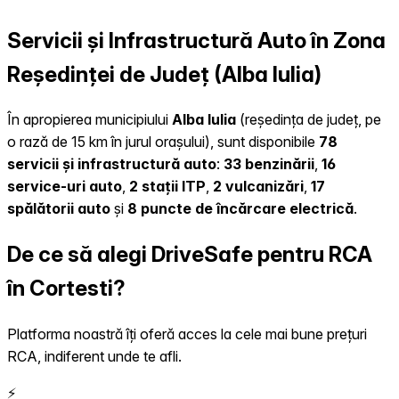
Servicii și Infrastructură Auto în Zona
Reședinței de Județ (Alba Iulia)
În apropierea municipiului
Alba Iulia
(reședința de județ, pe
o rază de 15 km în jurul orașului), sunt disponibile
78
servicii și infrastructură auto
:
33 benzinării
,
16
service-uri auto
,
2 stații ITP
,
2 vulcanizări
,
17
spălătorii auto
și
8 puncte de încărcare electrică
.
De ce să alegi DriveSafe pentru RCA
în Cortesti?
Platforma noastră îți oferă acces la cele mai bune prețuri
RCA, indiferent unde te afli.
⚡