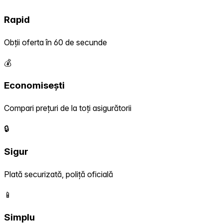
Rapid
Obții oferta în 60 de secunde
💰
Economisești
Compari prețuri de la toți asigurătorii
🔒
Sigur
Plată securizată, poliță oficială
📱
Simplu