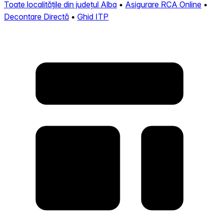
Toate localitățile din județul Alba
•
Asigurare RCA Online
•
Decontare Directă
•
Ghid ITP