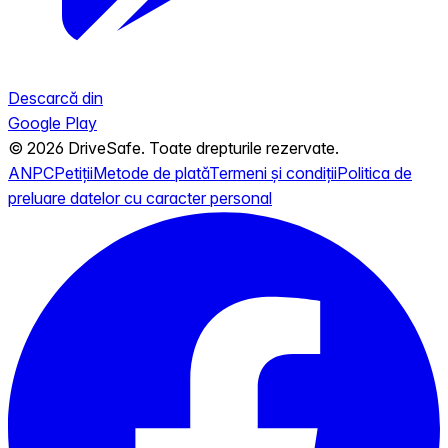
Descarcă din
Google Play
© 2026 DriveSafe. Toate drepturile rezervate.
ANPC
Petiții
Metode de plată
Termeni și condiții
Politica de
preluare datelor cu caracter personal