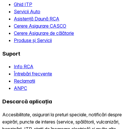
Ghid ITP
Servicii Auto
Asistență Daună RCA
Cerere Asigurare CASCO
Cerere Asigurare de călătorie
Produse și Servicii
Suport
Info RCA
Întrebări frecvente
Reclamații
ANPC
Descarcă aplicația
Accesibilitate, asigurari la preturi speciale, notificări despre
expirări, puncte de interes (service, spălătorii, vulcanizări,
benzinării, ITP, statii de încarcare electrică) și multe alte