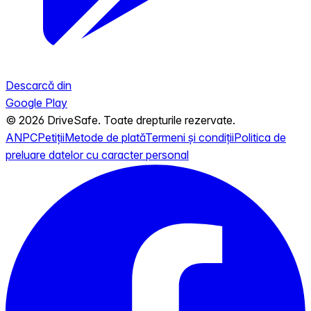
Descarcă din
Google Play
© 2026 DriveSafe. Toate drepturile rezervate.
ANPC
Petiții
Metode de plată
Termeni și condiții
Politica de
preluare datelor cu caracter personal