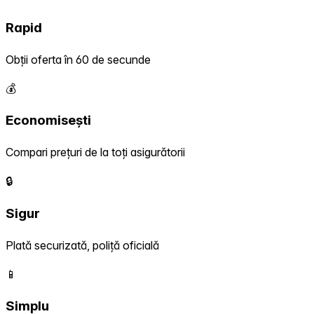
Rapid
Obții oferta în 60 de secunde
💰
Economisești
Compari prețuri de la toți asigurătorii
🔒
Sigur
Plată securizată, poliță oficială
📱
Simplu