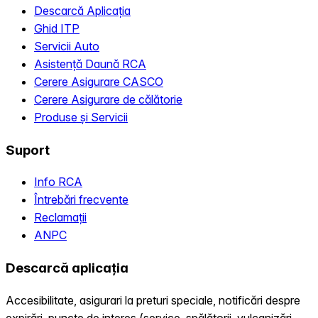
Descarcă Aplicația
Ghid ITP
Servicii Auto
Asistență Daună RCA
Cerere Asigurare CASCO
Cerere Asigurare de călătorie
Produse și Servicii
Suport
Info RCA
Întrebări frecvente
Reclamații
ANPC
Descarcă aplicația
Accesibilitate, asigurari la preturi speciale, notificări despre
expirări, puncte de interes (service, spălătorii, vulcanizări,