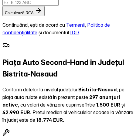
Calculează RCA
Continuând, ești de acord cu
Termenii
,
Politica de
confidențialitate
și documentul
IDD
.
Piața Auto Second-Hand în Județul
Bistrita-Nasaud
Conform datelor la nivelul județului
Bistrita-Nasaud
, pe
piața auto rulate există în prezent peste
297 anunțuri
active
, cu valori de vânzare cuprinse între
1.500 EUR
și
42.990 EUR
.
Prețul median al vehiculelor scoase la vânzare
în județ este de
18.774 EUR
.