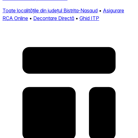
Toate localitățile din județul Bistrita-Nasaud
•
Asigurare
RCA Online
•
Decontare Directă
•
Ghid ITP