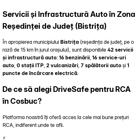
Servicii și Infrastructură Auto în Zona
Reședinței de Județ (Bistrița)
În apropierea municipiului
Bistrița
(reședința de județ, pe o
rază de 15 km în jurul orașului), sunt disponibile
42 servicii
și infrastructură auto
:
16 benzinării
,
16 service-uri
auto
,
0 stații ITP
,
2 vulcanizări
,
7 spălătorii auto
și
1
puncte de încărcare electrică
.
De ce să alegi DriveSafe pentru RCA
în Cosbuc?
Platforma noastră îți oferă acces la cele mai bune prețuri
RCA, indiferent unde te afli.
⚡