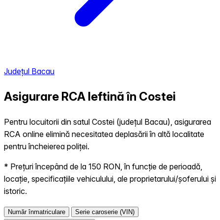
Județul Bacau
Asigurare RCA Ieftină în
Costei
Pentru locuitorii din satul Costei (județul Bacau), asigurarea
RCA online elimină necesitatea deplasării în altă localitate
pentru încheierea poliței.
* Prețuri începând de la 150 RON, în funcție de perioadă,
locație, specificațiile vehiculului, ale proprietarului/șoferului și
istoric.
Număr înmatriculare
Serie caroserie (VIN)