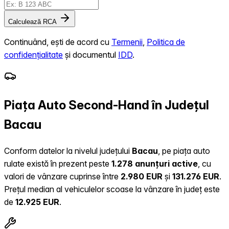
Calculează RCA
Continuând, ești de acord cu
Termenii
,
Politica de
confidențialitate
și documentul
IDD
.
Piața Auto Second-Hand în Județul
Bacau
Conform datelor la nivelul județului
Bacau
, pe piața auto
rulate există în prezent peste
1.278 anunțuri active
, cu
valori de vânzare cuprinse între
2.980 EUR
și
131.276 EUR
.
Prețul median al vehiculelor scoase la vânzare în județ este
de
12.925 EUR
.