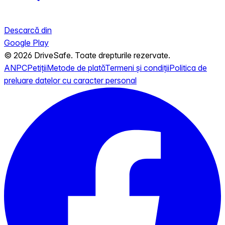
Descarcă din
Google Play
© 2026 DriveSafe. Toate drepturile rezervate.
ANPC
Petiții
Metode de plată
Termeni și condiții
Politica de
preluare datelor cu caracter personal