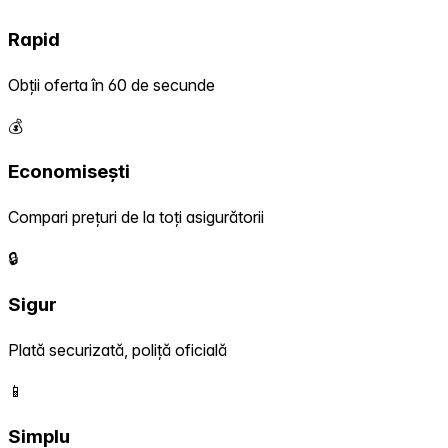
Rapid
Obții oferta în 60 de secunde
💰
Economisești
Compari prețuri de la toți asigurătorii
🔒
Sigur
Plată securizată, poliță oficială
📱
Simplu