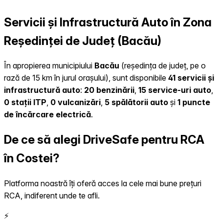
Servicii și Infrastructură Auto în Zona
Reședinței de Județ (Bacău)
În apropierea municipiului
Bacău
(reședința de județ, pe o
rază de 15 km în jurul orașului), sunt disponibile
41 servicii și
infrastructură auto
:
20 benzinării
,
15 service-uri auto
,
0 stații ITP
,
0 vulcanizări
,
5 spălătorii auto
și
1 puncte
de încărcare electrică
.
De ce să alegi DriveSafe pentru RCA
în Costei?
Platforma noastră îți oferă acces la cele mai bune prețuri
RCA, indiferent unde te afli.
⚡