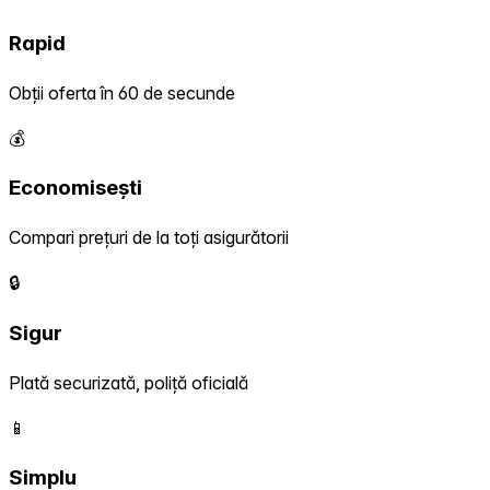
Rapid
Obții oferta în 60 de secunde
💰
Economisești
Compari prețuri de la toți asigurătorii
🔒
Sigur
Plată securizată, poliță oficială
📱
Simplu