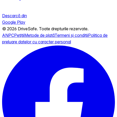
Descarcă din
Google Play
© 2026 DriveSafe. Toate drepturile rezervate.
ANPC
Petiții
Metode de plată
Termeni și condiții
Politica de
preluare datelor cu caracter personal