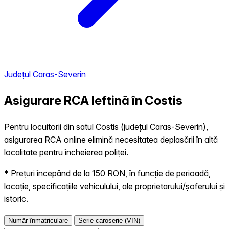
Județul Caras-Severin
Asigurare RCA Ieftină în
Costis
Pentru locuitorii din satul Costis (județul Caras-Severin),
asigurarea RCA online elimină necesitatea deplasării în altă
localitate pentru încheierea poliței.
* Prețuri începând de la 150 RON, în funcție de perioadă,
locație, specificațiile vehiculului, ale proprietarului/șoferului și
istoric.
Număr înmatriculare
Serie caroserie (VIN)