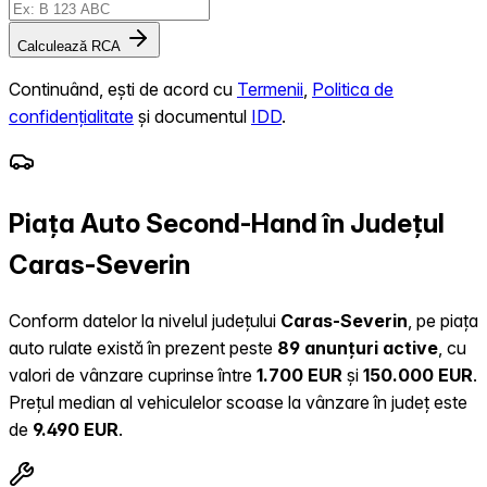
Calculează RCA
Continuând, ești de acord cu
Termenii
,
Politica de
confidențialitate
și documentul
IDD
.
Piața Auto Second-Hand în Județul
Caras-Severin
Conform datelor la nivelul județului
Caras-Severin
, pe piața
auto rulate există în prezent peste
89 anunțuri active
, cu
valori de vânzare cuprinse între
1.700 EUR
și
150.000 EUR
.
Prețul median al vehiculelor scoase la vânzare în județ este
de
9.490 EUR
.