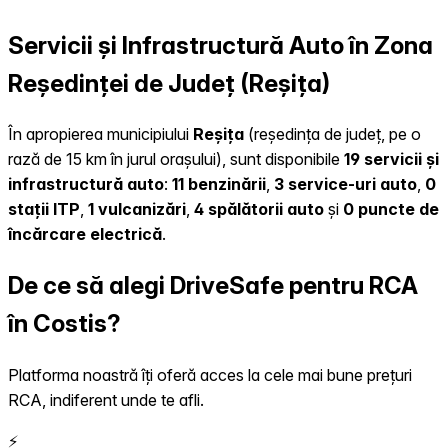
Servicii și Infrastructură Auto în Zona
Reședinței de Județ (Reșița)
În apropierea municipiului
Reșița
(reședința de județ, pe o
rază de 15 km în jurul orașului), sunt disponibile
19 servicii și
infrastructură auto
:
11 benzinării
,
3 service-uri auto
,
0
stații ITP
,
1 vulcanizări
,
4 spălătorii auto
și
0 puncte de
încărcare electrică
.
De ce să alegi DriveSafe pentru RCA
în Costis?
Platforma noastră îți oferă acces la cele mai bune prețuri
RCA, indiferent unde te afli.
⚡