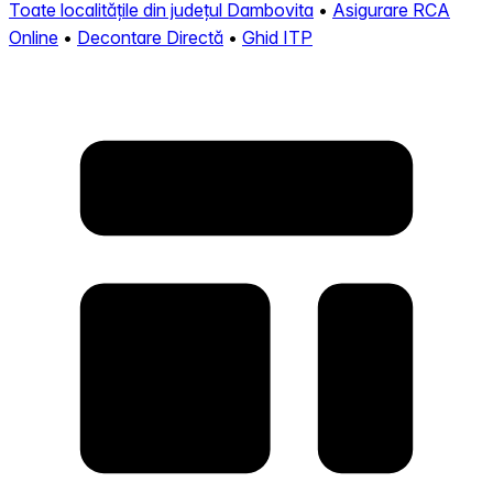
Toate localitățile din județul Dambovita
•
Asigurare RCA
Online
•
Decontare Directă
•
Ghid ITP