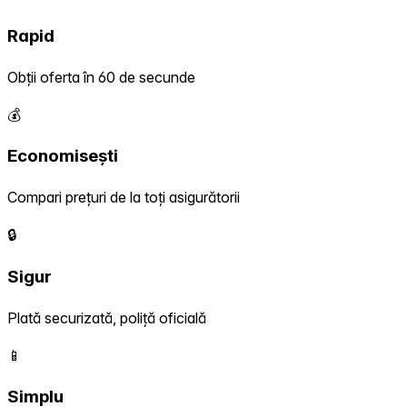
Rapid
Obții oferta în 60 de secunde
💰
Economisești
Compari prețuri de la toți asigurătorii
🔒
Sigur
Plată securizată, poliță oficială
📱
Simplu