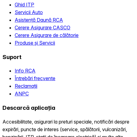
Ghid ITP
Servicii Auto
Asistență Daună RCA
Cerere Asigurare CASCO
Cerere Asigurare de călătorie
Produse și Servicii
Suport
Info RCA
Întrebări frecvente
Reclamații
ANPC
Descarcă aplicația
Accesibilitate, asigurari la preturi speciale, notificări despre
expirări, puncte de interes (service, spălătorii, vulcanizări,
benzinării, ITP, statii de încarcare electrică) și multe alte