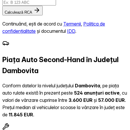
Calculează RCA
Continuând, ești de acord cu
Termenii
,
Politica de
confidențialitate
și documentul
IDD
.
Piața Auto Second-Hand în Județul
Dambovita
Conform datelor la nivelul județului
Dambovita
, pe piața
auto rulate există în prezent peste
524 anunțuri active
, cu
valori de vânzare cuprinse între
3.600 EUR
și
57.000 EUR
.
Prețul median al vehiculelor scoase la vânzare în județ este
de
11.845 EUR
.