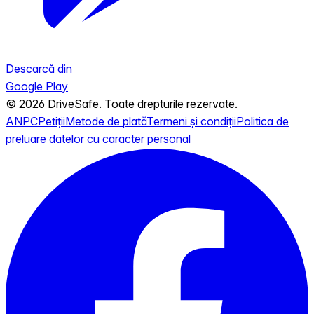
Descarcă din
Google Play
© 2026 DriveSafe. Toate drepturile rezervate.
ANPC
Petiții
Metode de plată
Termeni și condiții
Politica de
preluare datelor cu caracter personal