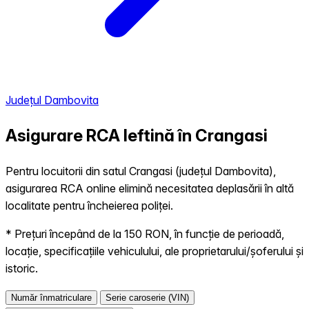
Județul Dambovita
Asigurare RCA Ieftină în
Crangasi
Pentru locuitorii din satul Crangasi (județul Dambovita),
asigurarea RCA online elimină necesitatea deplasării în altă
localitate pentru încheierea poliței.
* Prețuri începând de la 150 RON, în funcție de perioadă,
locație, specificațiile vehiculului, ale proprietarului/șoferului și
istoric.
Număr înmatriculare
Serie caroserie (VIN)