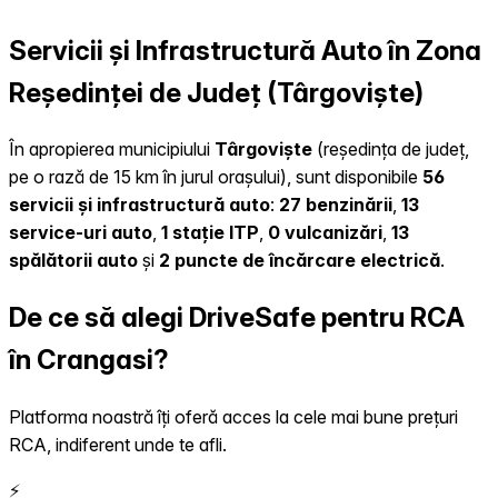
Servicii și Infrastructură Auto în Zona
Reședinței de Județ (Târgoviște)
În apropierea municipiului
Târgoviște
(reședința de județ,
pe o rază de 15 km în jurul orașului), sunt disponibile
56
servicii și infrastructură auto
:
27 benzinării
,
13
service-uri auto
,
1 stație ITP
,
0 vulcanizări
,
13
spălătorii auto
și
2 puncte de încărcare electrică
.
De ce să alegi DriveSafe pentru RCA
în Crangasi?
Platforma noastră îți oferă acces la cele mai bune prețuri
RCA, indiferent unde te afli.
⚡