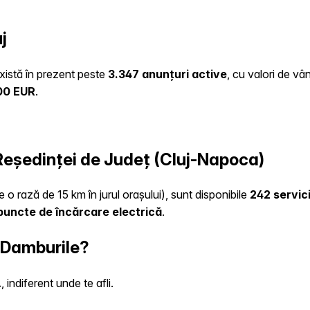
j
există în prezent peste
3.347 anunțuri active
, cu valori de vâ
00 EUR
.
 Reședinței de Județ (Cluj-Napoca)
e o rază de 15 km în jurul orașului), sunt disponibile
242 servici
puncte de încărcare electrică
.
n Damburile?
indiferent unde te afli.