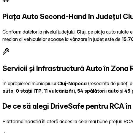
Piața Auto Second-Hand în Județul Clu
Conform datelor la nivelul județului
Cluj
, pe piața auto rulate 
median al vehiculelor scoase la vânzare în județ este de
15.7
Servicii și Infrastructură Auto în Zona
În apropierea municipiului
Cluj-Napoca
(reședința de județ, p
auto
,
0 stații ITP
,
11 vulcanizări
,
54 spălătorii auto
și
45 
De ce să alegi DriveSafe pentru RCA î
Platforma noastră îți oferă acces la cele mai bune prețuri RCA, 