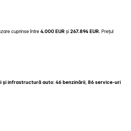
nzare cuprinse între
4.000 EUR
și
267.894 EUR
.
Prețul
i și infrastructură auto
:
46 benzinării
,
86 service-uri