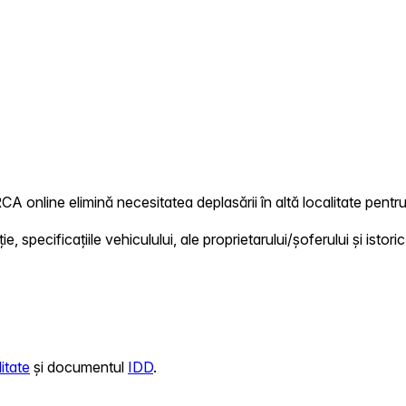
RCA online elimină necesitatea deplasării în altă localitate pentru
 specificațiile vehiculului, ale proprietarului/șoferului și istoric
itate
și documentul
IDD
.