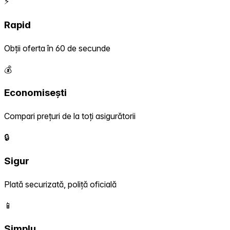
⚡
Rapid
Obții oferta în 60 de secunde
💰
Economisești
Compari prețuri de la toți asigurătorii
🔒
Sigur
Plată securizată, poliță oficială
📱
Simplu