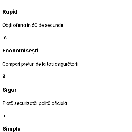
Rapid
Obții oferta în 60 de secunde
💰
Economisești
Compari prețuri de la toți asigurătorii
🔒
Sigur
Plată securizată, poliță oficială
📱
Simplu