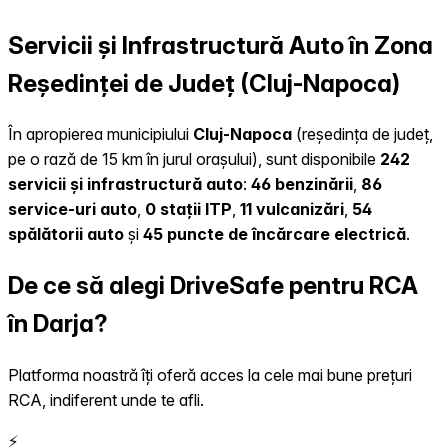
Servicii și Infrastructură Auto în Zona
Reședinței de Județ (Cluj-Napoca)
În apropierea municipiului
Cluj-Napoca
(reședința de județ,
pe o rază de 15 km în jurul orașului), sunt disponibile
242
servicii și infrastructură auto
:
46 benzinării
,
86
service-uri auto
,
0 stații ITP
,
11 vulcanizări
,
54
spălătorii auto
și
45 puncte de încărcare electrică
.
De ce să alegi DriveSafe pentru RCA
în Darja?
Platforma noastră îți oferă acces la cele mai bune prețuri
RCA, indiferent unde te afli.
⚡