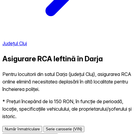
Județul Cluj
Asigurare RCA Ieftină în
Darja
Pentru locuitorii din satul Darja (județul Cluj), asigurarea RCA
online elimină necesitatea deplasării în altă localitate pentru
încheierea poliței.
* Prețuri începând de la 150 RON, în funcție de perioadă,
locație, specificațiile vehiculului, ale proprietarului/șoferului și
istoric.
Număr înmatriculare
Serie caroserie (VIN)