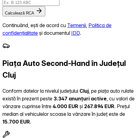
Calculează RCA
Continuând, ești de acord cu
Termenii
,
Politica de
confidențialitate
și documentul
IDD
.
Piața Auto Second-Hand în Județul
Cluj
Conform datelor la nivelul județului
Cluj
, pe piața auto rulate
există în prezent peste
3.347 anunțuri active
, cu valori de
vânzare cuprinse între
4.000 EUR
și
267.894 EUR
.
Prețul
median al vehiculelor scoase la vânzare în județ este de
15.700 EUR
.