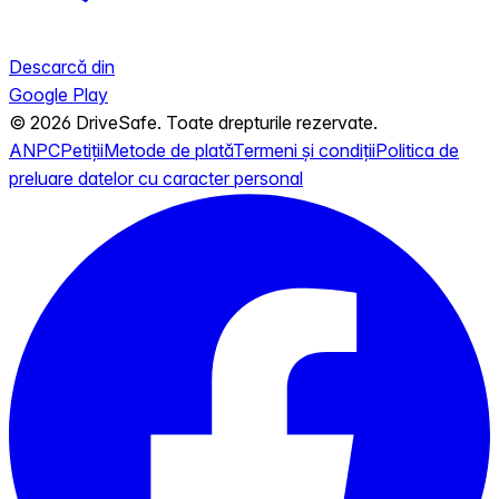
Descarcă din
Google Play
© 2026 DriveSafe. Toate drepturile rezervate.
ANPC
Petiții
Metode de plată
Termeni și condiții
Politica de
preluare datelor cu caracter personal