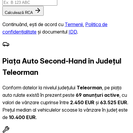
Calculează RCA
Continuând, ești de acord cu
Termenii
,
Politica de
confidențialitate
și documentul
IDD
.
Piața Auto Second-Hand în Județul
Teleorman
Conform datelor la nivelul județului
Teleorman
, pe piața
auto rulate există în prezent peste
69 anunțuri active
, cu
valori de vânzare cuprinse între
2.450 EUR
și
63.525 EUR
.
Prețul median al vehiculelor scoase la vânzare în județ este
de
10.400 EUR
.