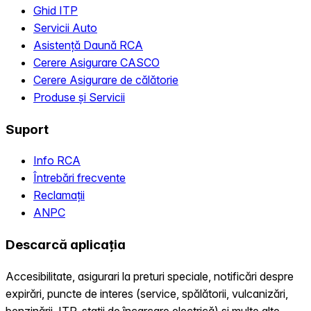
Ghid ITP
Servicii Auto
Asistență Daună RCA
Cerere Asigurare CASCO
Cerere Asigurare de călătorie
Produse și Servicii
Suport
Info RCA
Întrebări frecvente
Reclamații
ANPC
Descarcă aplicația
Accesibilitate, asigurari la preturi speciale, notificări despre
expirări, puncte de interes (service, spălătorii, vulcanizări,
benzinării, ITP, statii de încarcare electrică) și multe alte