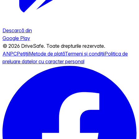
Descarcă din
Google Play
© 2026 DriveSafe. Toate drepturile rezervate.
ANPC
Petiții
Metode de plată
Termeni și condiții
Politica de
preluare datelor cu caracter personal