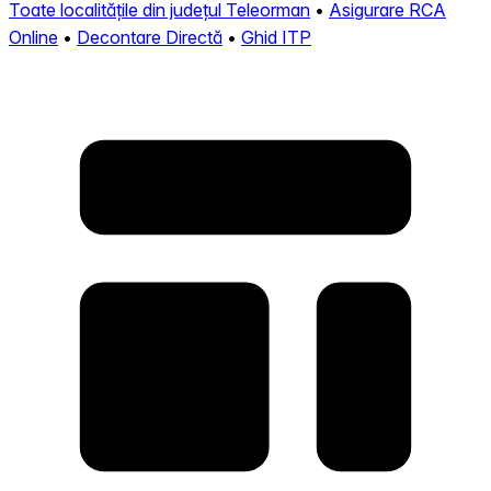
Toate localitățile din județul Teleorman
•
Asigurare RCA
Online
•
Decontare Directă
•
Ghid ITP