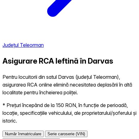
Județul Teleorman
Asigurare RCA Ieftină în
Darvas
Pentru locuitorii din satul Darvas (județul Teleorman),
asigurarea RCA online elimină necesitatea deplasării în altă
localitate pentru încheierea poliței.
* Prețuri începând de la 150 RON, în funcție de perioadă,
locație, specificațiile vehiculului, ale proprietarului/șoferului și
istoric.
Număr înmatriculare
Serie caroserie (VIN)