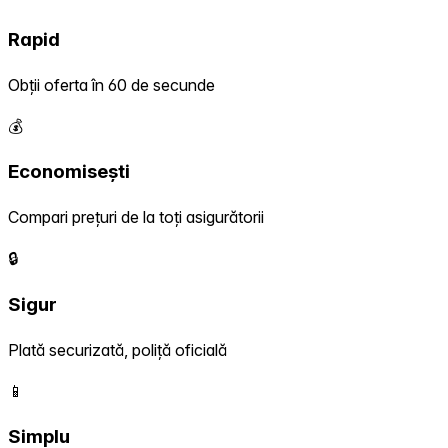
Rapid
Obții oferta în 60 de secunde
💰
Economisești
Compari prețuri de la toți asigurătorii
🔒
Sigur
Plată securizată, poliță oficială
📱
Simplu