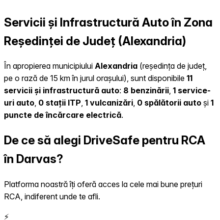
Servicii și Infrastructură Auto în Zona
Reședinței de Județ (Alexandria)
În apropierea municipiului
Alexandria
(reședința de județ,
pe o rază de 15 km în jurul orașului), sunt disponibile
11
servicii și infrastructură auto
:
8 benzinării
,
1 service-
uri auto
,
0 stații ITP
,
1 vulcanizări
,
0 spălătorii auto
și
1
puncte de încărcare electrică
.
De ce să alegi DriveSafe pentru RCA
în Darvas?
Platforma noastră îți oferă acces la cele mai bune prețuri
RCA, indiferent unde te afli.
⚡