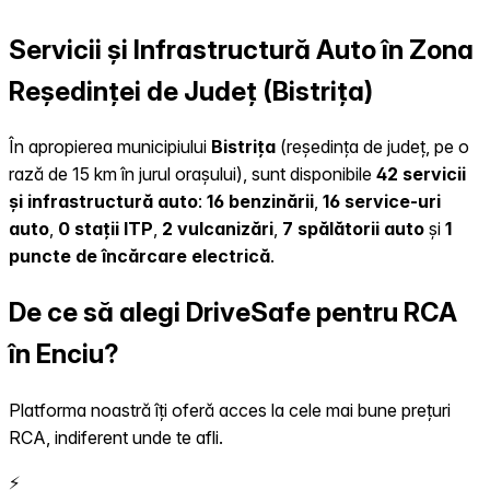
Servicii și Infrastructură Auto în Zona
Reședinței de Județ (Bistrița)
În apropierea municipiului
Bistrița
(reședința de județ, pe o
rază de 15 km în jurul orașului), sunt disponibile
42 servicii
și infrastructură auto
:
16 benzinării
,
16 service-uri
auto
,
0 stații ITP
,
2 vulcanizări
,
7 spălătorii auto
și
1
puncte de încărcare electrică
.
De ce să alegi DriveSafe pentru RCA
în Enciu?
Platforma noastră îți oferă acces la cele mai bune prețuri
RCA, indiferent unde te afli.
⚡