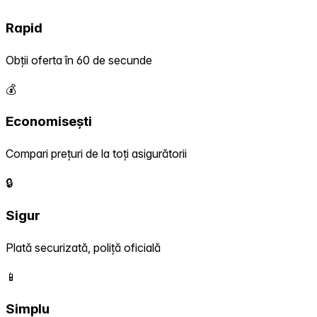
Rapid
Obții oferta în 60 de secunde
💰
Economisești
Compari prețuri de la toți asigurătorii
🔒
Sigur
Plată securizată, poliță oficială
📱
Simplu