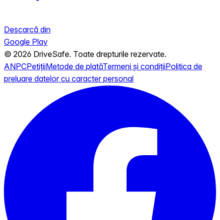
Descarcă din
Google Play
© 2026 DriveSafe. Toate drepturile rezervate.
ANPC
Petiții
Metode de plată
Termeni și condiții
Politica de
preluare datelor cu caracter personal