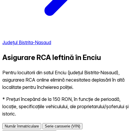
Județul Bistrita-Nasaud
Asigurare RCA Ieftină în
Enciu
Pentru locuitorii din satul Enciu (județul Bistrita-Nasaud),
asigurarea RCA online elimină necesitatea deplasării în altă
localitate pentru încheierea poliței.
* Prețuri începând de la 150 RON, în funcție de perioadă,
locație, specificațiile vehiculului, ale proprietarului/șoferului și
istoric.
Număr înmatriculare
Serie caroserie (VIN)