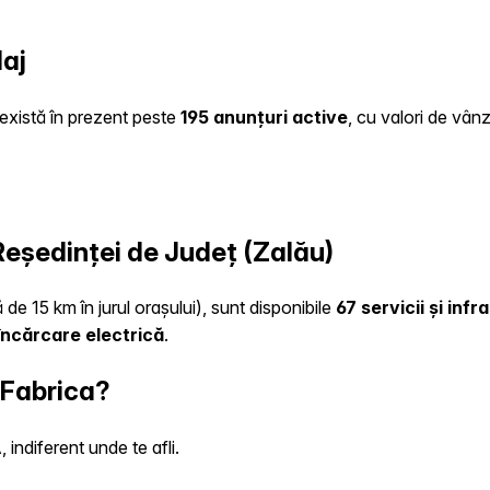
laj
e există în prezent peste
195 anunțuri active
, cu valori de vân
 Reședinței de Județ (Zalău)
 de 15 km în jurul orașului), sunt disponibile
67 servicii și inf
încărcare electrică
.
 Fabrica?
indiferent unde te afli.