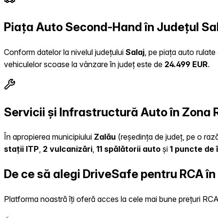
Piața Auto Second-Hand în Județul Sa
Conform datelor la nivelul județului
Salaj
, pe piața auto rulat
vehiculelor scoase la vânzare în județ este de
24.499 EUR
.
Servicii și Infrastructură Auto în Zona
În apropierea municipiului
Zalău
(reședința de județ, pe o rază
stații ITP
,
2 vulcanizări
,
11 spălătorii auto
și
1 puncte de 
De ce să alegi DriveSafe pentru RCA în
Platforma noastră îți oferă acces la cele mai bune prețuri RCA, 