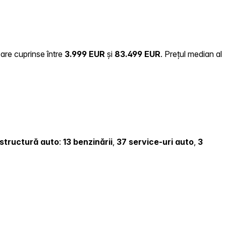
zare cuprinse între
3.999 EUR
și
83.499 EUR
.
Prețul median al
rastructură auto
:
13 benzinării
,
37 service-uri auto
,
3