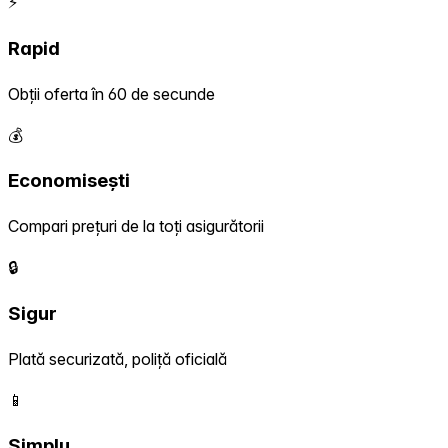
⚡
Rapid
Obții oferta în 60 de secunde
💰
Economisești
Compari prețuri de la toți asigurătorii
🔒
Sigur
Plată securizată, poliță oficială
📱
Simplu