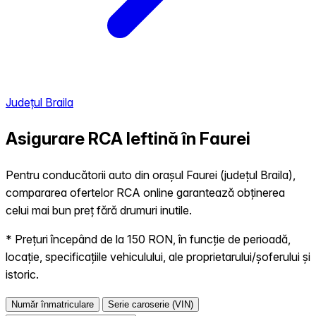
Județul Braila
Asigurare RCA Ieftină în
Faurei
Pentru conducătorii auto din orașul Faurei (județul Braila),
compararea ofertelor RCA online garantează obținerea
celui mai bun preț fără drumuri inutile.
* Prețuri începând de la 150 RON, în funcție de perioadă,
locație, specificațiile vehiculului, ale proprietarului/șoferului și
istoric.
Număr înmatriculare
Serie caroserie (VIN)