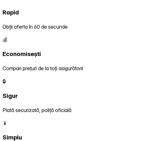
Rapid
Obții oferta în 60 de secunde
💰
Economisești
Compari prețuri de la toți asigurătorii
🔒
Sigur
Plată securizată, poliță oficială
📱
Simplu