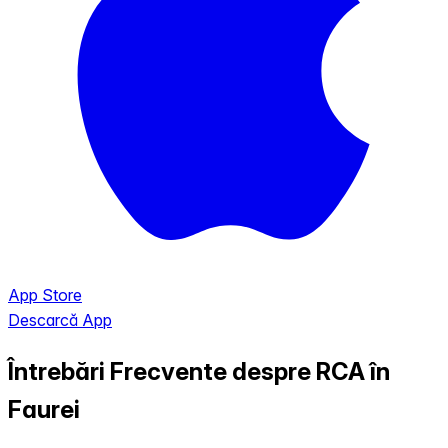
App Store
Descarcă App
Întrebări Frecvente despre RCA în
Faurei