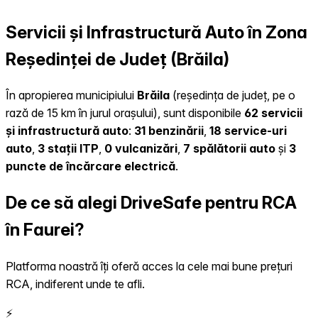
Servicii și Infrastructură Auto în Zona
Reședinței de Județ (Brăila)
În apropierea municipiului
Brăila
(reședința de județ, pe o
rază de 15 km în jurul orașului), sunt disponibile
62 servicii
și infrastructură auto
:
31 benzinării
,
18 service-uri
auto
,
3 stații ITP
,
0 vulcanizări
,
7 spălătorii auto
și
3
puncte de încărcare electrică
.
De ce să alegi DriveSafe pentru RCA
în Faurei?
Platforma noastră îți oferă acces la cele mai bune prețuri
RCA, indiferent unde te afli.
⚡