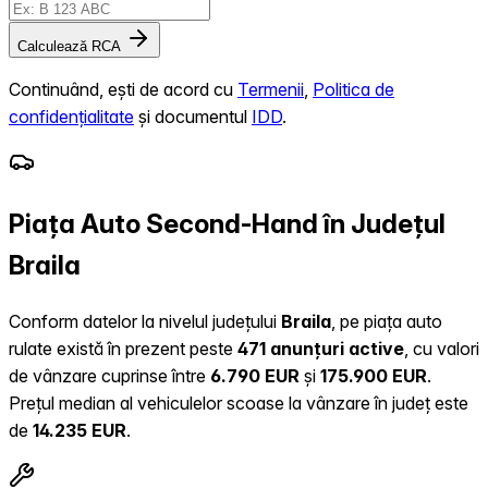
Calculează RCA
Continuând, ești de acord cu
Termenii
,
Politica de
confidențialitate
și documentul
IDD
.
Piața Auto Second-Hand în Județul
Braila
Conform datelor la nivelul județului
Braila
, pe piața auto
rulate există în prezent peste
471 anunțuri active
, cu valori
de vânzare cuprinse între
6.790 EUR
și
175.900 EUR
.
Prețul median al vehiculelor scoase la vânzare în județ este
de
14.235 EUR
.