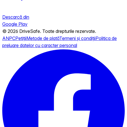
Descarcă din
Google Play
© 2026 DriveSafe. Toate drepturile rezervate.
ANPC
Petiții
Metode de plată
Termeni și condiții
Politica de
preluare datelor cu caracter personal