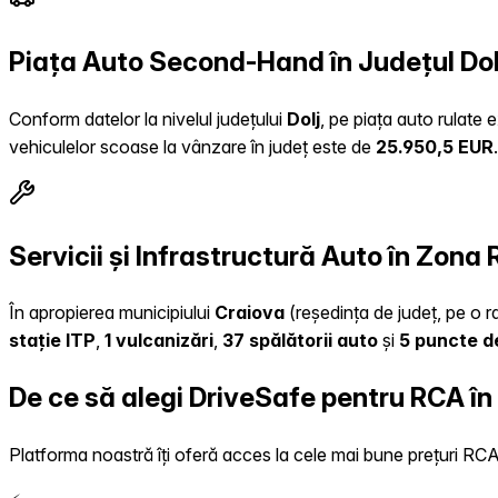
Piața Auto Second-Hand în Județul Dol
Conform datelor la nivelul județului
Dolj
, pe piața auto rulate 
vehiculelor scoase la vânzare în județ este de
25.950,5 EUR
.
Servicii și Infrastructură Auto în Zona
În apropierea municipiului
Craiova
(reședința de județ, pe o ra
stație ITP
,
1 vulcanizări
,
37 spălătorii auto
și
5 puncte d
De ce să alegi DriveSafe pentru RCA în
Platforma noastră îți oferă acces la cele mai bune prețuri RCA, 