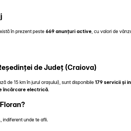
j
există în prezent peste
669 anunțuri active
, cu valori de vânz
 Reședinței de Județ (Craiova)
ză de 15 km în jurul orașului), sunt disponibile
179 servicii și 
e încărcare electrică
.
 Floran?
indiferent unde te afli.