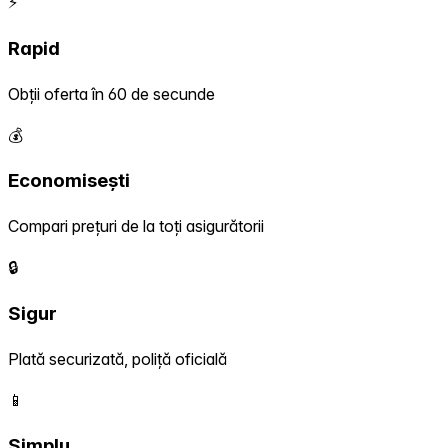
⚡
Rapid
Obții oferta în 60 de secunde
💰
Economisești
Compari prețuri de la toți asigurătorii
🔒
Sigur
Plată securizată, poliță oficială
📱
Simplu