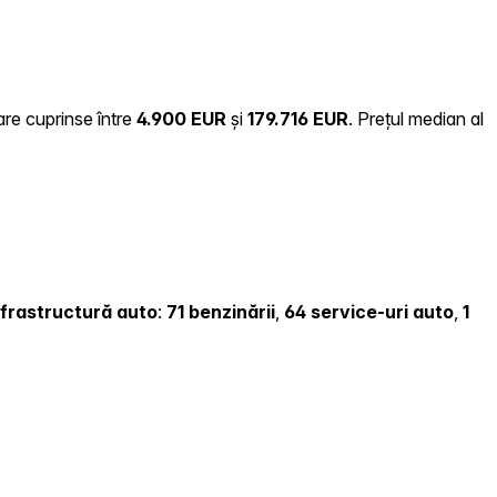
are cuprinse între
4.900 EUR
și
179.716 EUR
.
Prețul median al
infrastructură auto
:
71 benzinării
,
64 service-uri auto
,
1