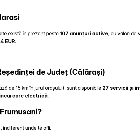
larasi
late există în prezent peste
107 anunțuri active
, cu valori de
44 EUR
.
 Reședinței de Județ (Călărași)
ază de 15 km în jurul orașului), sunt disponibile
27 servicii și 
încărcare electrică
.
n Frumusani?
indiferent unde te afli.