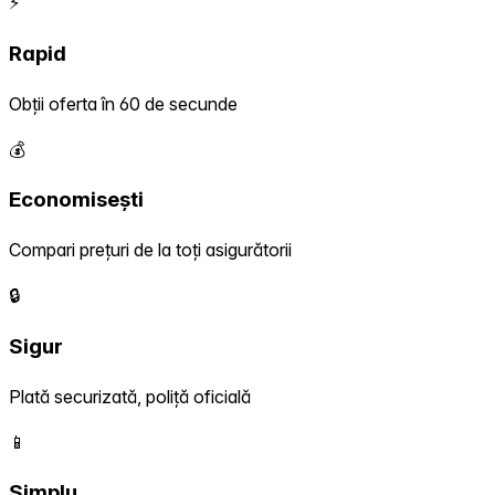
⚡
Rapid
Obții oferta în 60 de secunde
💰
Economisești
Compari prețuri de la toți asigurătorii
🔒
Sigur
Plată securizată, poliță oficială
📱
Simplu