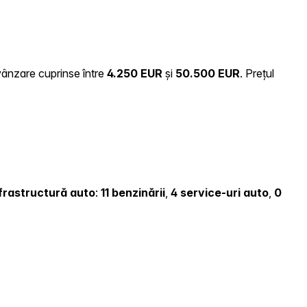
 vânzare cuprinse între
4.250 EUR
și
50.500 EUR
.
Prețul
infrastructură auto
:
11 benzinării
,
4 service-uri auto
,
0