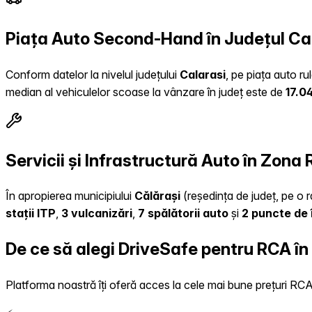
Piața Auto Second-Hand în Județul Ca
Conform datelor la nivelul județului
Calarasi
, pe piața auto ru
median al vehiculelor scoase la vânzare în județ este de
17.0
Servicii și Infrastructură Auto în Zona
În apropierea municipiului
Călărași
(reședința de județ, pe o r
stații ITP
,
3 vulcanizări
,
7 spălătorii auto
și
2 puncte de 
De ce să alegi DriveSafe pentru RCA î
Platforma noastră îți oferă acces la cele mai bune prețuri RCA, 