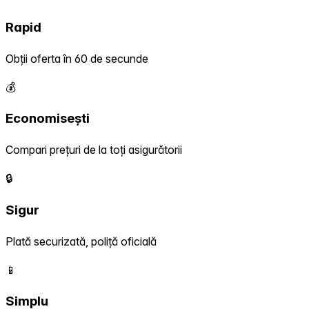
Rapid
Obții oferta în 60 de secunde
💰
Economisești
Compari prețuri de la toți asigurătorii
🔒
Sigur
Plată securizată, poliță oficială
📱
Simplu