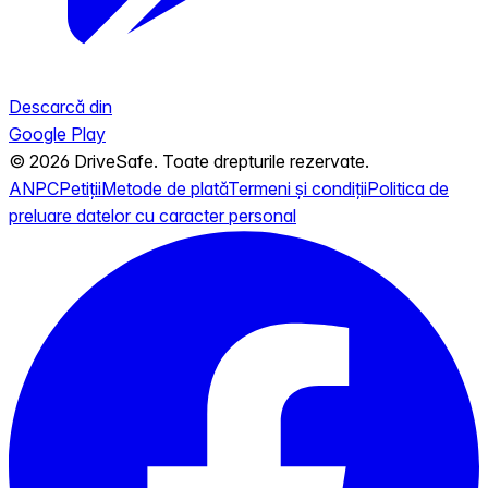
Descarcă din
Google Play
© 2026 DriveSafe. Toate drepturile rezervate.
ANPC
Petiții
Metode de plată
Termeni și condiții
Politica de
preluare datelor cu caracter personal