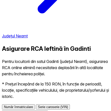
Județul Neamt
Asigurare RCA Ieftină în
Gadinti
Pentru locuitorii din satul Gadinti (județul Neamt), asigurarea
RCA online elimină necesitatea deplasării în altă localitate
pentru încheierea poliței.
* Prețuri începând de la 150 RON, în funcție de perioadă,
locație, specificațiile vehiculului, ale proprietarului/șoferului și
istoric.
Număr înmatriculare
Serie caroserie (VIN)