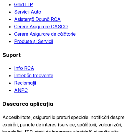
Ghid ITP
Servicii Auto
Asistență Daună RCA
Cerere Asigurare CASCO
Cerere Asigurare de călătorie
Produse și Servicii
Suport
Info RCA
Întrebări frecvente
Reclamații
ANPC
Descarcă aplicația
Accesibilitate, asigurari la preturi speciale, notificări despre
expirări, puncte de interes (service, spălătorii, vulcanizări,
benzinării, ITP, statii de încarcare electrică) și multe alte