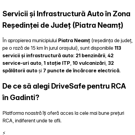
Servicii și Infrastructură Auto în Zona
Reședinței de Județ (Piatra Neamț)
În apropierea municipiului
Piatra Neamț
(reședința de județ,
pe o rază de 15 km în jurul orașului), sunt disponibile
113
servicii și infrastructură auto
:
21 benzinării
,
42
service-uri auto
,
1 stație ITP
,
10 vulcanizări
,
32
spălătorii auto
și
7 puncte de încărcare electrică
.
De ce să alegi DriveSafe pentru RCA
în Gadinti?
Platforma noastră îți oferă acces la cele mai bune prețuri
RCA, indiferent unde te afli.
⚡