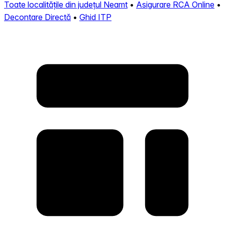
Toate localitățile din județul Neamt
•
Asigurare RCA Online
•
Decontare Directă
•
Ghid ITP