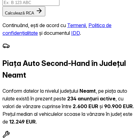
Calculează RCA
Continuând, ești de acord cu
Termenii
,
Politica de
confidențialitate
și documentul
IDD
.
Piața Auto Second-Hand în Județul
Neamt
Conform datelor la nivelul județului
Neamt
, pe piața auto
rulate există în prezent peste
234 anunțuri active
, cu
valori de vânzare cuprinse între
2.600 EUR
și
90.900 EUR
.
Prețul median al vehiculelor scoase la vânzare în județ este
de
12.249 EUR
.