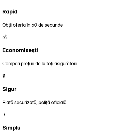
Rapid
Obții oferta în 60 de secunde
💰
Economisești
Compari prețuri de la toți asigurătorii
🔒
Sigur
Plată securizată, poliță oficială
📱
Simplu