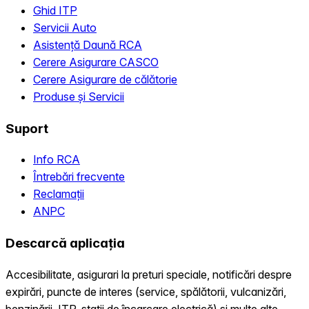
Ghid ITP
Servicii Auto
Asistență Daună RCA
Cerere Asigurare CASCO
Cerere Asigurare de călătorie
Produse și Servicii
Suport
Info RCA
Întrebări frecvente
Reclamații
ANPC
Descarcă aplicația
Accesibilitate, asigurari la preturi speciale, notificări despre
expirări, puncte de interes (service, spălătorii, vulcanizări,
benzinării, ITP, statii de încarcare electrică) și multe alte