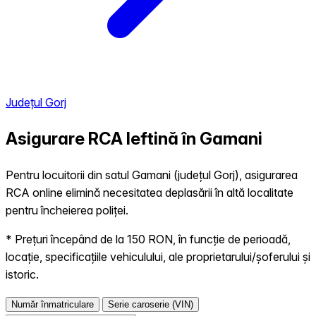
Județul Gorj
Asigurare RCA Ieftină în
Gamani
Pentru locuitorii din satul Gamani (județul Gorj), asigurarea
RCA online elimină necesitatea deplasării în altă localitate
pentru încheierea poliței.
* Prețuri începând de la 150 RON, în funcție de perioadă,
locație, specificațiile vehiculului, ale proprietarului/șoferului și
istoric.
Număr înmatriculare
Serie caroserie (VIN)