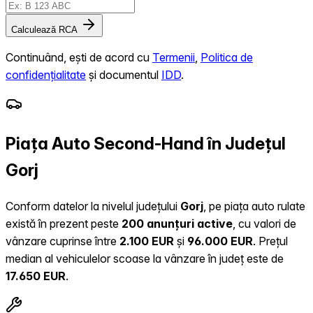
Calculează RCA
Continuând, ești de acord cu
Termenii
,
Politica de
confidențialitate
și documentul
IDD
.
Piața Auto Second-Hand în Județul
Gorj
Conform datelor la nivelul județului
Gorj
, pe piața auto rulate
există în prezent peste
200 anunțuri active
, cu valori de
vânzare cuprinse între
2.100 EUR
și
96.000 EUR
.
Prețul
median al vehiculelor scoase la vânzare în județ este de
17.650 EUR
.