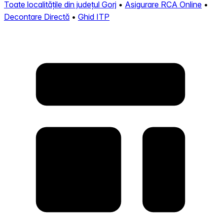
Toate localitățile din județul Gorj
•
Asigurare RCA Online
•
Decontare Directă
•
Ghid ITP