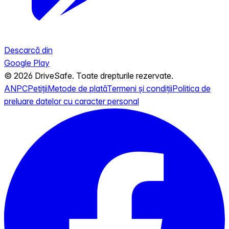
Descarcă din
Google Play
© 2026 DriveSafe. Toate drepturile rezervate.
ANPC
Petiții
Metode de plată
Termeni și condiții
Politica de
preluare datelor cu caracter personal