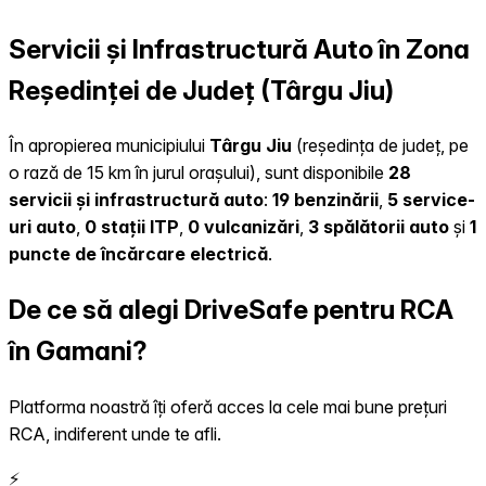
Servicii și Infrastructură Auto în Zona
Reședinței de Județ (Târgu Jiu)
În apropierea municipiului
Târgu Jiu
(reședința de județ, pe
o rază de 15 km în jurul orașului), sunt disponibile
28
servicii și infrastructură auto
:
19 benzinării
,
5 service-
uri auto
,
0 stații ITP
,
0 vulcanizări
,
3 spălătorii auto
și
1
puncte de încărcare electrică
.
De ce să alegi DriveSafe pentru RCA
în Gamani?
Platforma noastră îți oferă acces la cele mai bune prețuri
RCA, indiferent unde te afli.
⚡