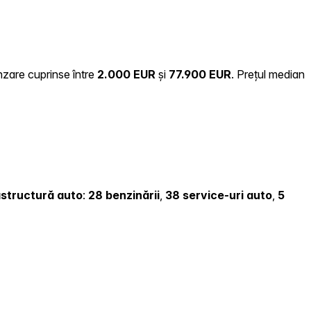
ânzare cuprinse între
2.000 EUR
și
77.900 EUR
.
Prețul median
rastructură auto
:
28 benzinării
,
38 service-uri auto
,
5