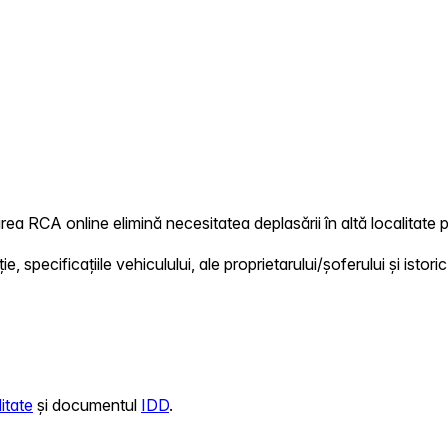
area RCA online elimină necesitatea deplasării în altă localitate p
 specificațiile vehiculului, ale proprietarului/șoferului și istoric
itate
și documentul
IDD
.