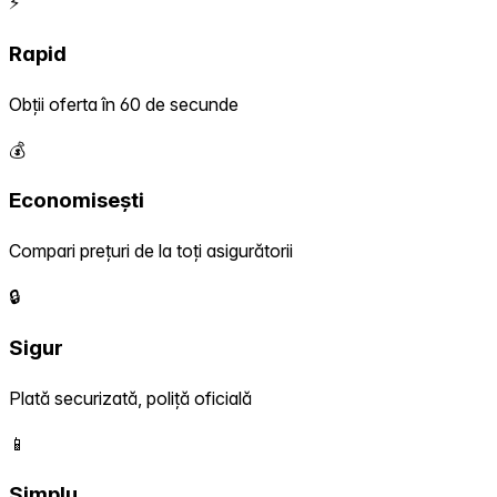
⚡
Rapid
Obții oferta în 60 de secunde
💰
Economisești
Compari prețuri de la toți asigurătorii
🔒
Sigur
Plată securizată, poliță oficială
📱
Simplu