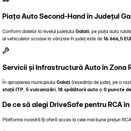
Piața Auto Second-Hand în Județul Ga
Conform datelor la nivelul județului
Galati
, pe piața auto rula
al vehiculelor scoase la vânzare în județ este de
16.666,5 EU
Servicii și Infrastructură Auto în Zona
În apropierea municipiului
Galați
(reședința de județ, pe o rază
stații ITP
,
5 vulcanizări
,
18 spălătorii auto
și
0 puncte de
De ce să alegi DriveSafe pentru RCA în
Platforma noastră îți oferă acces la cele mai bune prețuri RCA, 