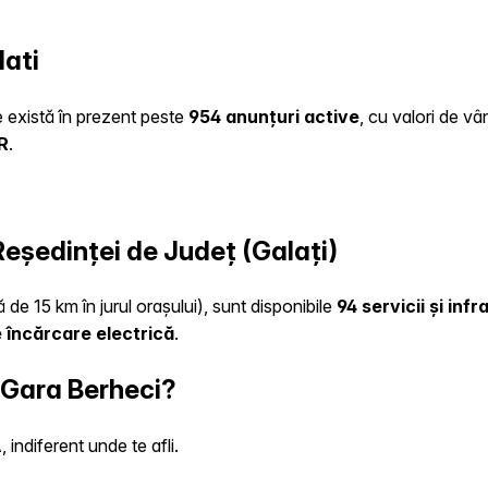
lati
te există în prezent peste
954 anunțuri active
, cu valori de v
R
.
 Reședinței de Județ (Galați)
 de 15 km în jurul orașului), sunt disponibile
94 servicii și inf
 încărcare electrică
.
 Gara Berheci?
indiferent unde te afli.