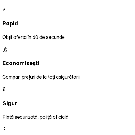
⚡
Rapid
Obții oferta în 60 de secunde
💰
Economisești
Compari prețuri de la toți asigurătorii
🔒
Sigur
Plată securizată, poliță oficială
📱