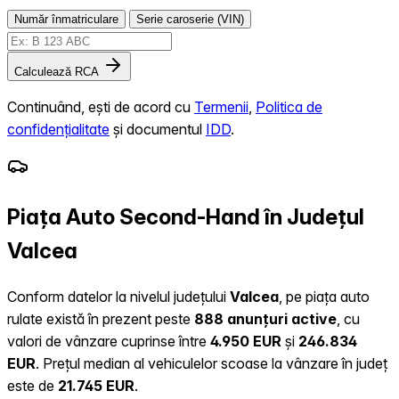
Număr înmatriculare
Serie caroserie (VIN)
Calculează RCA
Continuând, ești de acord cu
Termenii
,
Politica de
confidențialitate
și documentul
IDD
.
Piața Auto Second-Hand în Județul
Valcea
Conform datelor la nivelul județului
Valcea
, pe piața auto
rulate există în prezent peste
888 anunțuri active
, cu
valori de vânzare cuprinse între
4.950 EUR
și
246.834
EUR
.
Prețul median al vehiculelor scoase la vânzare în județ
este de
21.745 EUR
.