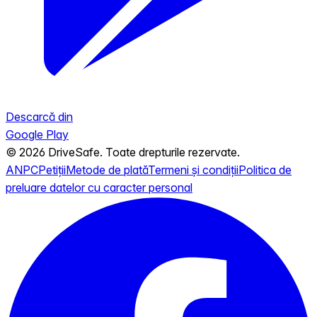
Descarcă din
Google Play
© 2026 DriveSafe. Toate drepturile rezervate.
ANPC
Petiții
Metode de plată
Termeni și condiții
Politica de
preluare datelor cu caracter personal