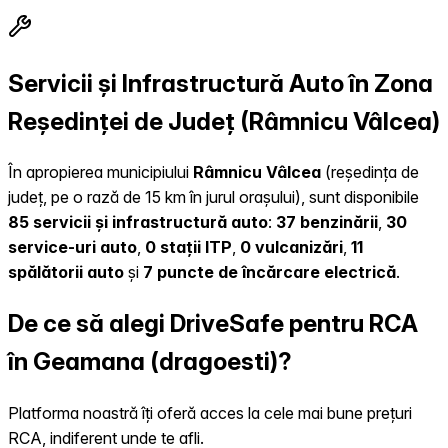
Servicii și Infrastructură Auto în Zona
Reședinței de Județ (Râmnicu Vâlcea)
În apropierea municipiului
Râmnicu Vâlcea
(reședința de
județ, pe o rază de 15 km în jurul orașului), sunt disponibile
85 servicii și infrastructură auto
:
37 benzinării
,
30
service-uri auto
,
0 stații ITP
,
0 vulcanizări
,
11
spălătorii auto
și
7 puncte de încărcare electrică
.
De ce să alegi DriveSafe pentru RCA
în Geamana (dragoesti)?
Platforma noastră îți oferă acces la cele mai bune prețuri
RCA, indiferent unde te afli.