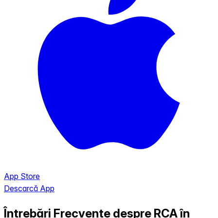
App Store
Descarcă App
Întrebări Frecvente despre RCA în