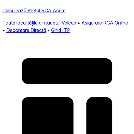
Calculează Prețul RCA Acum
Toate localitățile din județul Valcea
•
Asigurare RCA Online
•
Decontare Directă
•
Ghid ITP