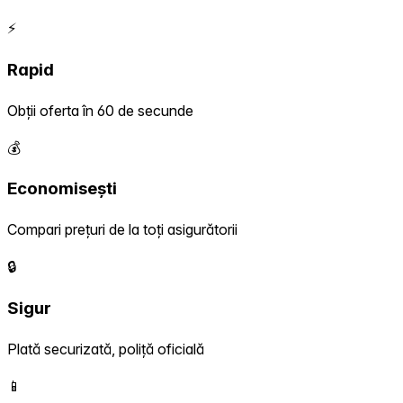
⚡
Rapid
Obții oferta în 60 de secunde
💰
Economisești
Compari prețuri de la toți asigurătorii
🔒
Sigur
Plată securizată, poliță oficială
📱