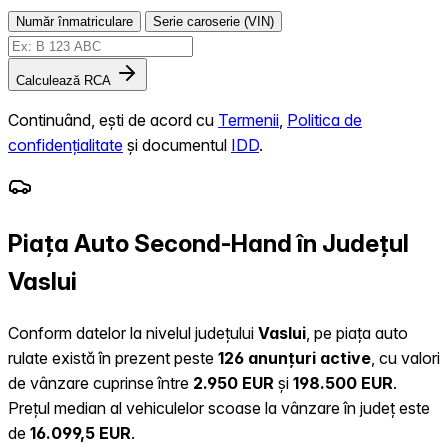
Număr înmatriculare
Serie caroserie (VIN)
Calculează RCA
Continuând, ești de acord cu
Termenii
,
Politica de
confidențialitate
și documentul
IDD
.
Piața Auto Second-Hand în Județul
Vaslui
Conform datelor la nivelul județului
Vaslui
, pe piața auto
rulate există în prezent peste
126 anunțuri active
, cu valori
de vânzare cuprinse între
2.950 EUR
și
198.500 EUR
.
Prețul median al vehiculelor scoase la vânzare în județ este
de
16.099,5 EUR
.