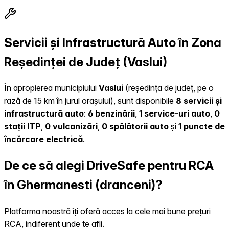
Servicii și Infrastructură Auto în Zona
Reședinței de Județ (Vaslui)
În apropierea municipiului
Vaslui
(reședința de județ, pe o
rază de 15 km în jurul orașului), sunt disponibile
8 servicii și
infrastructură auto
:
6 benzinării
,
1 service-uri auto
,
0
stații ITP
,
0 vulcanizări
,
0 spălătorii auto
și
1 puncte de
încărcare electrică
.
De ce să alegi DriveSafe pentru RCA
în Ghermanesti (dranceni)?
Platforma noastră îți oferă acces la cele mai bune prețuri
RCA, indiferent unde te afli.