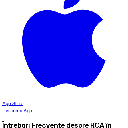
App Store
Descarcă App
Întrebări Frecvente despre RCA în