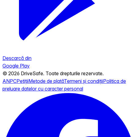
Descarcă din
Google Play
© 2026 DriveSafe. Toate drepturile rezervate.
ANPC
Petiții
Metode de plată
Termeni și condiții
Politica de
preluare datelor cu caracter personal