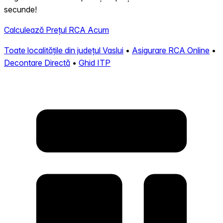
secunde!
Calculează Prețul RCA Acum
Toate localitățile din județul Vaslui
•
Asigurare RCA Online
•
Decontare Directă
•
Ghid ITP