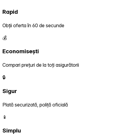
Rapid
Obții oferta în 60 de secunde
💰
Economisești
Compari prețuri de la toți asigurătorii
🔒
Sigur
Plată securizată, poliță oficială
📱
Simplu