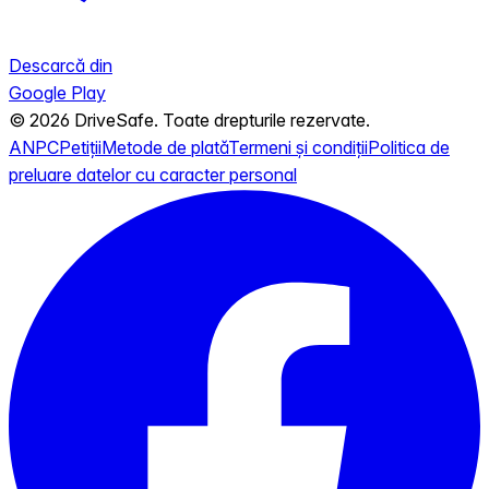
Descarcă din
Google Play
© 2026 DriveSafe. Toate drepturile rezervate.
ANPC
Petiții
Metode de plată
Termeni și condiții
Politica de
preluare datelor cu caracter personal