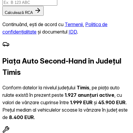
Calculează RCA
Continuând, ești de acord cu
Termenii
,
Politica de
confidențialitate
și documentul
IDD
.
Piața Auto Second-Hand în Județul
Timis
Conform datelor la nivelul județului
Timis
, pe piața auto
rulate există în prezent peste
1.927 anunțuri active
, cu
valori de vânzare cuprinse între
1.999 EUR
și
45.900 EUR
.
Prețul median al vehiculelor scoase la vânzare în județ este
de
8.400 EUR
.