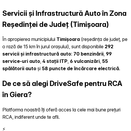
Servicii și Infrastructură Auto în Zona
Reședinței de Județ (Timișoara)
În apropierea municipiului
Timișoara
(reședința de județ, pe
o rază de 15 km în jurul orașului), sunt disponibile
292
servicii și infrastructură auto
:
70 benzinării
,
99
service-uri auto
,
4 stații ITP
,
6 vulcanizări
,
55
spălătorii auto
și
58 puncte de încărcare electrică
.
De ce să alegi DriveSafe pentru RCA
în Giera?
Platforma noastră îți oferă acces la cele mai bune prețuri
RCA, indiferent unde te afli.
⚡