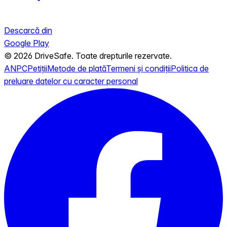
Descarcă din
Google Play
© 2026 DriveSafe. Toate drepturile rezervate.
ANPC
Petiții
Metode de plată
Termeni și condiții
Politica de
preluare datelor cu caracter personal