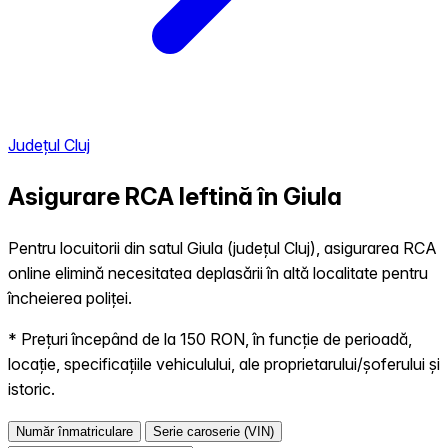
Județul Cluj
Asigurare RCA Ieftină în
Giula
Pentru locuitorii din satul Giula (județul Cluj), asigurarea RCA
online elimină necesitatea deplasării în altă localitate pentru
încheierea poliței.
* Prețuri începând de la 150 RON, în funcție de perioadă,
locație, specificațiile vehiculului, ale proprietarului/șoferului și
istoric.
Număr înmatriculare
Serie caroserie (VIN)