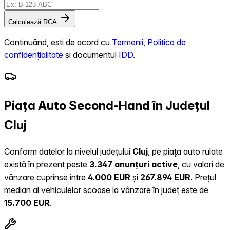
Calculează RCA
Continuând, ești de acord cu
Termenii
,
Politica de
confidențialitate
și documentul
IDD
.
Piața Auto Second-Hand în Județul
Cluj
Conform datelor la nivelul județului
Cluj
, pe piața auto rulate
există în prezent peste
3.347 anunțuri active
, cu valori de
vânzare cuprinse între
4.000 EUR
și
267.894 EUR
.
Prețul
median al vehiculelor scoase la vânzare în județ este de
15.700 EUR
.