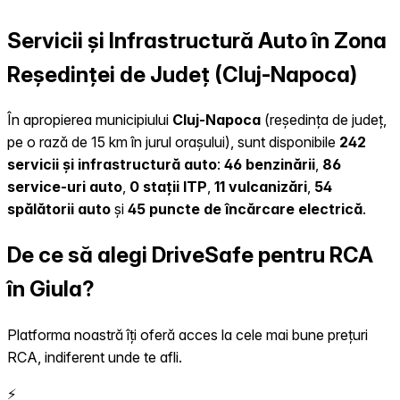
Servicii și Infrastructură Auto în Zona
Reședinței de Județ (Cluj-Napoca)
În apropierea municipiului
Cluj-Napoca
(reședința de județ,
pe o rază de 15 km în jurul orașului), sunt disponibile
242
servicii și infrastructură auto
:
46 benzinării
,
86
service-uri auto
,
0 stații ITP
,
11 vulcanizări
,
54
spălătorii auto
și
45 puncte de încărcare electrică
.
De ce să alegi DriveSafe pentru RCA
în Giula?
Platforma noastră îți oferă acces la cele mai bune prețuri
RCA, indiferent unde te afli.
⚡