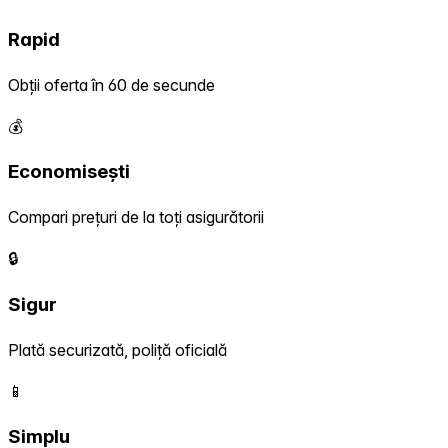
Rapid
Obții oferta în 60 de secunde
💰
Economisești
Compari prețuri de la toți asigurătorii
🔒
Sigur
Plată securizată, poliță oficială
📱
Simplu