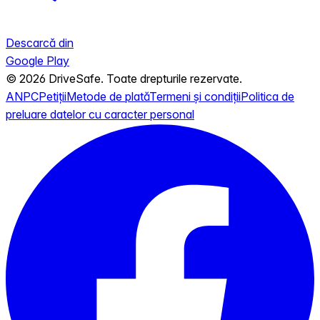
Descarcă din
Google Play
© 2026 DriveSafe. Toate drepturile rezervate.
ANPC
Petiții
Metode de plată
Termeni și condiții
Politica de
preluare datelor cu caracter personal