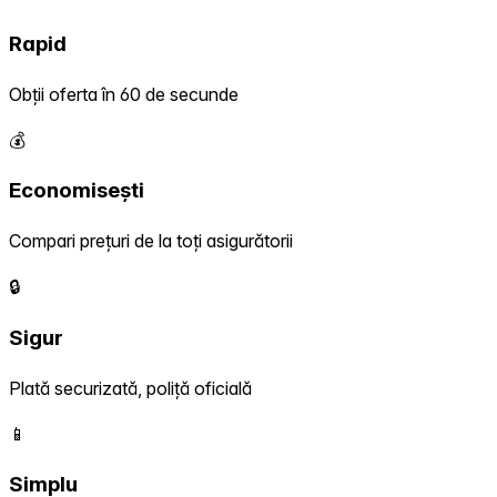
Rapid
Obții oferta în 60 de secunde
💰
Economisești
Compari prețuri de la toți asigurătorii
🔒
Sigur
Plată securizată, poliță oficială
📱
Simplu