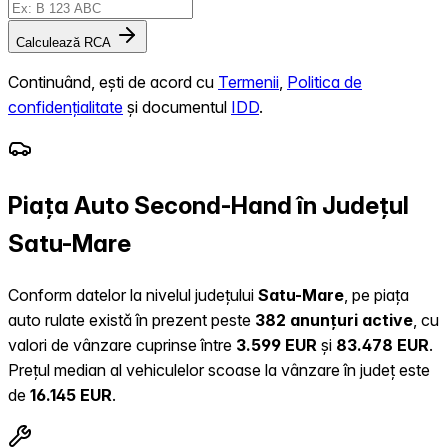
Calculează RCA
Continuând, ești de acord cu
Termenii
,
Politica de
confidențialitate
și documentul
IDD
.
Piața Auto Second-Hand în Județul
Satu-Mare
Conform datelor la nivelul județului
Satu-Mare
, pe piața
auto rulate există în prezent peste
382 anunțuri active
, cu
valori de vânzare cuprinse între
3.599 EUR
și
83.478 EUR
.
Prețul median al vehiculelor scoase la vânzare în județ este
de
16.145 EUR
.