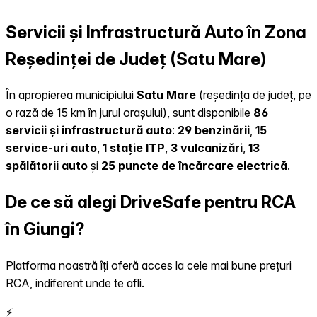
Servicii și Infrastructură Auto în Zona
Reședinței de Județ (Satu Mare)
În apropierea municipiului
Satu Mare
(reședința de județ, pe
o rază de 15 km în jurul orașului), sunt disponibile
86
servicii și infrastructură auto
:
29 benzinării
,
15
service-uri auto
,
1 stație ITP
,
3 vulcanizări
,
13
spălătorii auto
și
25 puncte de încărcare electrică
.
De ce să alegi DriveSafe pentru RCA
în Giungi?
Platforma noastră îți oferă acces la cele mai bune prețuri
RCA, indiferent unde te afli.
⚡