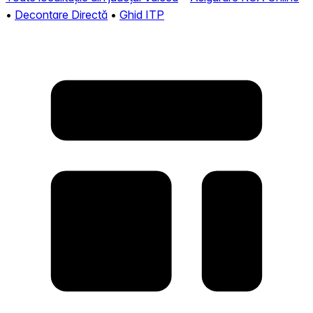
•
Decontare Directă
•
Ghid ITP