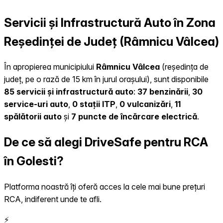
Servicii și Infrastructură Auto în Zona
Reședinței de Județ (Râmnicu Vâlcea)
În apropierea municipiului
Râmnicu Vâlcea
(reședința de
județ, pe o rază de 15 km în jurul orașului), sunt disponibile
85 servicii și infrastructură auto
:
37 benzinării
,
30
service-uri auto
,
0 stații ITP
,
0 vulcanizări
,
11
spălătorii auto
și
7 puncte de încărcare electrică
.
De ce să alegi DriveSafe pentru RCA
în Golesti?
Platforma noastră îți oferă acces la cele mai bune prețuri
RCA, indiferent unde te afli.
⚡