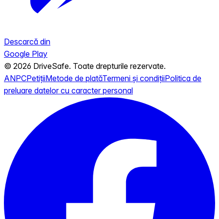
Descarcă din
Google Play
© 2026 DriveSafe. Toate drepturile rezervate.
ANPC
Petiții
Metode de plată
Termeni și condiții
Politica de
preluare datelor cu caracter personal