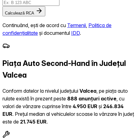
Calculează RCA
Continuând, ești de acord cu
Termenii
,
Politica de
confidențialitate
și documentul
IDD
.
Piața Auto Second-Hand în Județul
Valcea
Conform datelor la nivelul județului
Valcea
, pe piața auto
rulate există în prezent peste
888 anunțuri active
, cu
valori de vânzare cuprinse între
4.950 EUR
și
246.834
EUR
.
Prețul median al vehiculelor scoase la vânzare în județ
este de
21.745 EUR
.