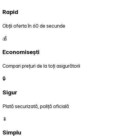
Rapid
Obții oferta în 60 de secunde
💰
Economisești
Compari prețuri de la toți asigurătorii
🔒
Sigur
Plată securizată, poliță oficială
📱
Simplu