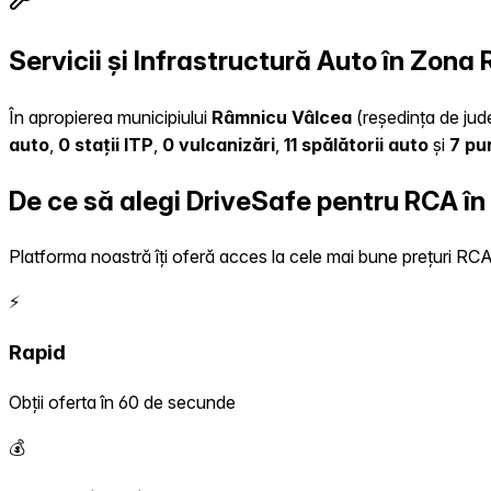
Servicii și Infrastructură Auto în Zon
În apropierea municipiului
Râmnicu Vâlcea
(reședința de jude
auto
,
0 stații ITP
,
0 vulcanizări
,
11 spălătorii auto
și
7 pu
De ce să alegi DriveSafe pentru RCA în
Platforma noastră îți oferă acces la cele mai bune prețuri RCA, 
⚡
Rapid
Obții oferta în 60 de secunde
💰