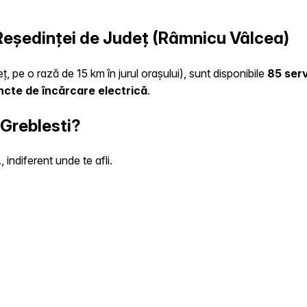
a Reședinței de Județ (Râmnicu Vâlcea)
ț, pe o rază de 15 km în jurul orașului), sunt disponibile
85 serv
ncte de încărcare electrică
.
 Greblesti?
indiferent unde te afli.