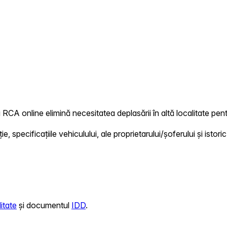
a RCA online elimină necesitatea deplasării în altă localitate pent
 specificațiile vehiculului, ale proprietarului/șoferului și istoric
itate
și documentul
IDD
.