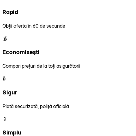
Rapid
Obții oferta în 60 de secunde
💰
Economisești
Compari prețuri de la toți asigurătorii
🔒
Sigur
Plată securizată, poliță oficială
📱
Simplu