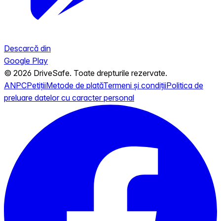
Descarcă din
Google Play
© 2026 DriveSafe. Toate drepturile rezervate.
ANPC
Petiții
Metode de plată
Termeni și condiții
Politica de
preluare datelor cu caracter personal