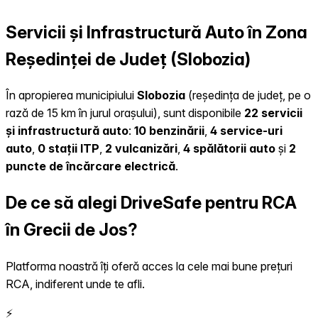
Servicii și Infrastructură Auto în Zona
Reședinței de Județ (Slobozia)
În apropierea municipiului
Slobozia
(reședința de județ, pe o
rază de 15 km în jurul orașului), sunt disponibile
22 servicii
și infrastructură auto
:
10 benzinării
,
4 service-uri
auto
,
0 stații ITP
,
2 vulcanizări
,
4 spălătorii auto
și
2
puncte de încărcare electrică
.
De ce să alegi DriveSafe pentru RCA
în Grecii de Jos?
Platforma noastră îți oferă acces la cele mai bune prețuri
RCA, indiferent unde te afli.
⚡