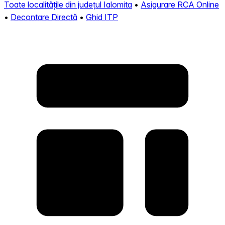
Toate localitățile din județul Ialomita
•
Asigurare RCA Online
•
Decontare Directă
•
Ghid ITP