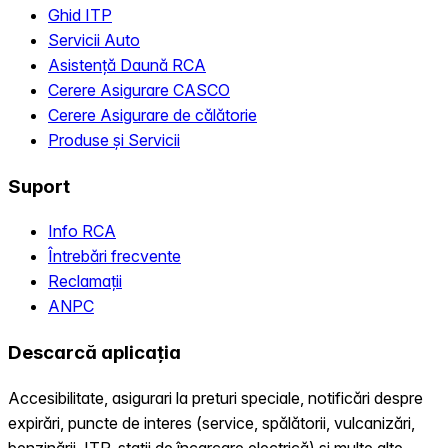
Ghid ITP
Servicii Auto
Asistență Daună RCA
Cerere Asigurare CASCO
Cerere Asigurare de călătorie
Produse și Servicii
Suport
Info RCA
Întrebări frecvente
Reclamații
ANPC
Descarcă aplicația
Accesibilitate, asigurari la preturi speciale, notificări despre
expirări, puncte de interes (service, spălătorii, vulcanizări,
benzinării, ITP, statii de încarcare electrică) și multe alte