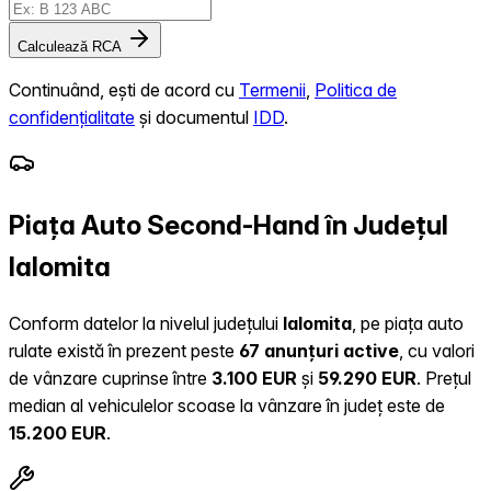
Calculează RCA
Continuând, ești de acord cu
Termenii
,
Politica de
confidențialitate
și documentul
IDD
.
Piața Auto Second-Hand în Județul
Ialomita
Conform datelor la nivelul județului
Ialomita
, pe piața auto
rulate există în prezent peste
67 anunțuri active
, cu valori
de vânzare cuprinse între
3.100 EUR
și
59.290 EUR
.
Prețul
median al vehiculelor scoase la vânzare în județ este de
15.200 EUR
.