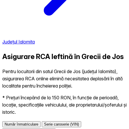
Județul Ialomita
Asigurare RCA Ieftină în
Grecii de Jos
Pentru locuitorii din satul Grecii de Jos (județul Ialomita),
asigurarea RCA online elimină necesitatea deplasării în altă
localitate pentru încheierea poliței.
* Prețuri începând de la 150 RON, în funcție de perioadă,
locație, specificațiile vehiculului, ale proprietarului/șoferului și
istoric.
Număr înmatriculare
Serie caroserie (VIN)