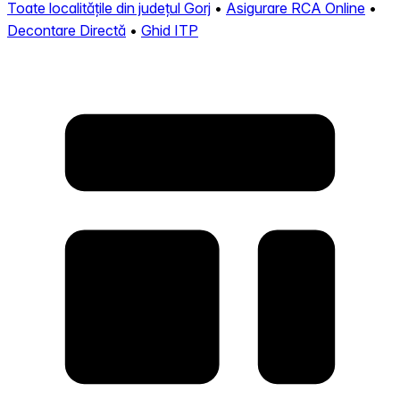
Toate localitățile din județul Gorj
•
Asigurare RCA Online
•
Decontare Directă
•
Ghid ITP