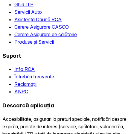
Ghid ITP
Servicii Auto
Asistență Daună RCA
Cerere Asigurare CASCO
Cerere Asigurare de călătorie
Produse și Servicii
Suport
Info RCA
Întrebări frecvente
Reclamații
ANPC
Descarcă aplicația
Accesibilitate, asigurari la preturi speciale, notificări despre
expirări, puncte de interes (service, spălătorii, vulcanizări,
benzinării, ITP, statii de încarcare electrică) și multe alte