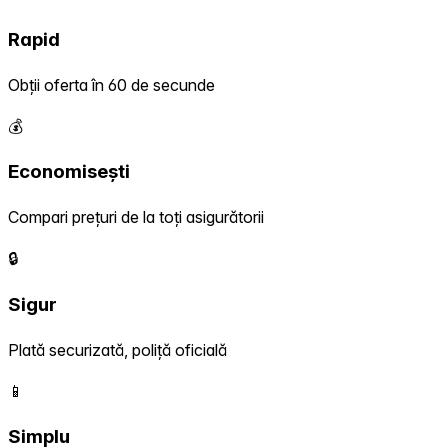
Rapid
Obții oferta în 60 de secunde
💰
Economisești
Compari prețuri de la toți asigurătorii
🔒
Sigur
Plată securizată, poliță oficială
📱
Simplu