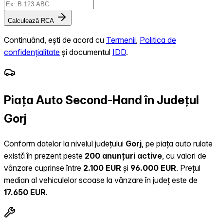
Calculează RCA
Continuând, ești de acord cu
Termenii
,
Politica de
confidențialitate
și documentul
IDD
.
Piața Auto Second-Hand în Județul
Gorj
Conform datelor la nivelul județului
Gorj
, pe piața auto rulate
există în prezent peste
200 anunțuri active
, cu valori de
vânzare cuprinse între
2.100 EUR
și
96.000 EUR
.
Prețul
median al vehiculelor scoase la vânzare în județ este de
17.650 EUR
.