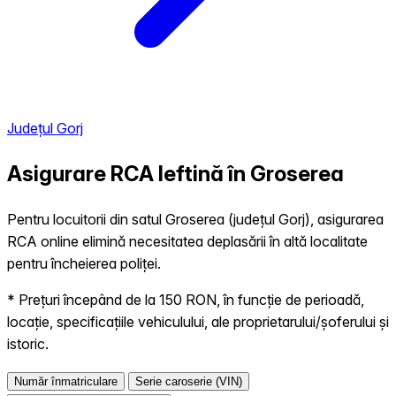
Județul Gorj
Asigurare RCA Ieftină în
Groserea
Pentru locuitorii din satul Groserea (județul Gorj), asigurarea
RCA online elimină necesitatea deplasării în altă localitate
pentru încheierea poliței.
* Prețuri începând de la 150 RON, în funcție de perioadă,
locație, specificațiile vehiculului, ale proprietarului/șoferului și
istoric.
Număr înmatriculare
Serie caroserie (VIN)