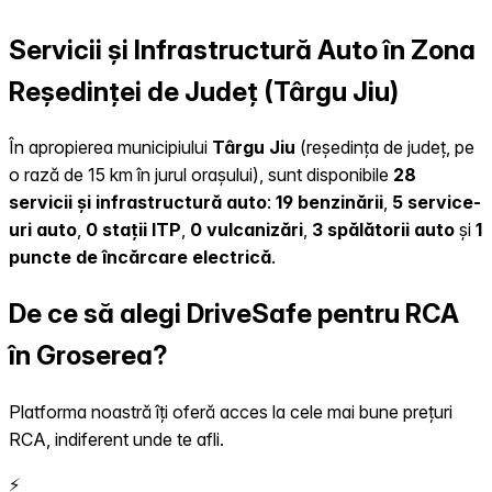
Servicii și Infrastructură Auto în Zona
Reședinței de Județ (Târgu Jiu)
În apropierea municipiului
Târgu Jiu
(reședința de județ, pe
o rază de 15 km în jurul orașului), sunt disponibile
28
servicii și infrastructură auto
:
19 benzinării
,
5 service-
uri auto
,
0 stații ITP
,
0 vulcanizări
,
3 spălătorii auto
și
1
puncte de încărcare electrică
.
De ce să alegi DriveSafe pentru RCA
în Groserea?
Platforma noastră îți oferă acces la cele mai bune prețuri
RCA, indiferent unde te afli.
⚡