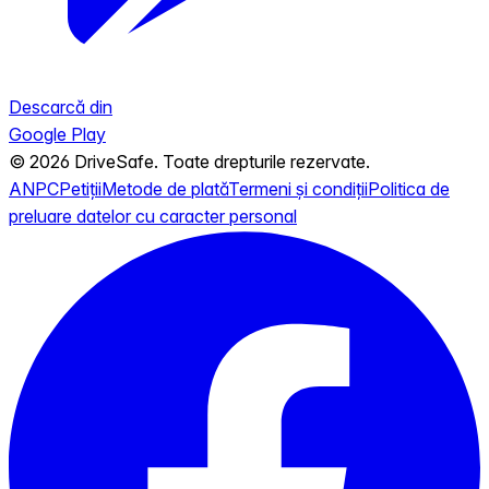
Descarcă din
Google Play
© 2026 DriveSafe. Toate drepturile rezervate.
ANPC
Petiții
Metode de plată
Termeni și condiții
Politica de
preluare datelor cu caracter personal