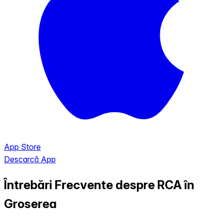
App Store
Descarcă App
Întrebări Frecvente despre RCA în
Groserea