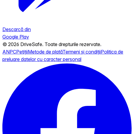
Descarcă din
Google Play
© 2026 DriveSafe. Toate drepturile rezervate.
ANPC
Petiții
Metode de plată
Termeni și condiții
Politica de
preluare datelor cu caracter personal