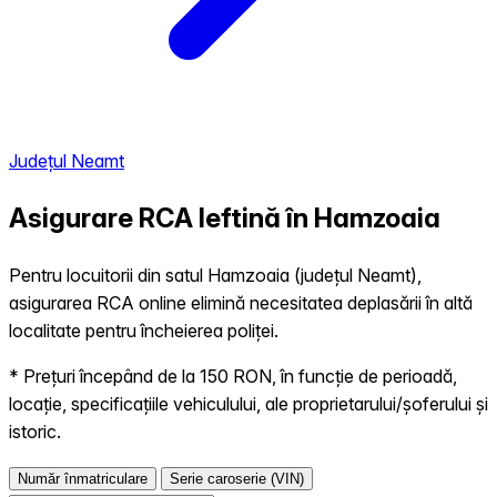
Județul Neamt
Asigurare RCA Ieftină în
Hamzoaia
Pentru locuitorii din satul Hamzoaia (județul Neamt),
asigurarea RCA online elimină necesitatea deplasării în altă
localitate pentru încheierea poliței.
* Prețuri începând de la 150 RON, în funcție de perioadă,
locație, specificațiile vehiculului, ale proprietarului/șoferului și
istoric.
Număr înmatriculare
Serie caroserie (VIN)