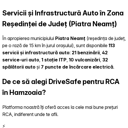
Servicii și Infrastructură Auto în Zona
Reședinței de Județ (Piatra Neamț)
În apropierea municipiului
Piatra Neamț
(reședința de județ,
pe o rază de 15 km în jurul orașului), sunt disponibile
113
servicii și infrastructură auto
:
21 benzinării
,
42
service-uri auto
,
1 stație ITP
,
10 vulcanizări
,
32
spălătorii auto
și
7 puncte de încărcare electrică
.
De ce să alegi DriveSafe pentru RCA
în Hamzoaia?
Platforma noastră îți oferă acces la cele mai bune prețuri
RCA, indiferent unde te afli.
⚡