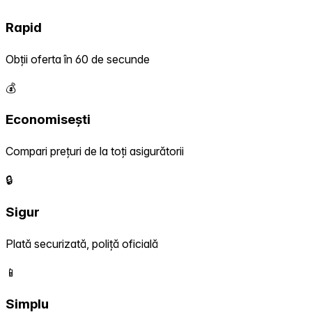
Rapid
Obții oferta în 60 de secunde
💰
Economisești
Compari prețuri de la toți asigurătorii
🔒
Sigur
Plată securizată, poliță oficială
📱
Simplu