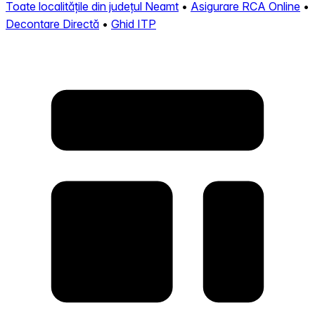
Toate localitățile din județul Neamt
•
Asigurare RCA Online
•
Decontare Directă
•
Ghid ITP