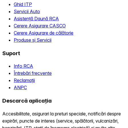
Ghid ITP
Servicii Auto
Asistență Daună RCA
Cerere Asigurare CASCO
Cerere Asigurare de călătorie
Produse și Servicii
Suport
Info RCA
Întrebări frecvente
Reclamații
ANPC
Descarcă aplicația
Accesibilitate, asigurari la preturi speciale, notificări despre
expirări, puncte de interes (service, spălătorii, vulcanizări,
benzinării, ITP, statii de încarcare electrică) și multe alte