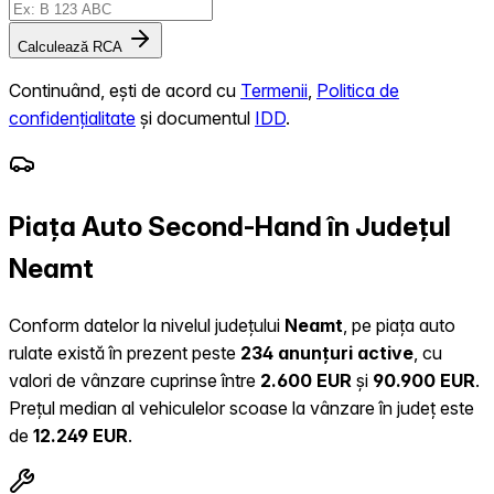
Calculează RCA
Continuând, ești de acord cu
Termenii
,
Politica de
confidențialitate
și documentul
IDD
.
Piața Auto Second-Hand în Județul
Neamt
Conform datelor la nivelul județului
Neamt
, pe piața auto
rulate există în prezent peste
234 anunțuri active
, cu
valori de vânzare cuprinse între
2.600 EUR
și
90.900 EUR
.
Prețul median al vehiculelor scoase la vânzare în județ este
de
12.249 EUR
.