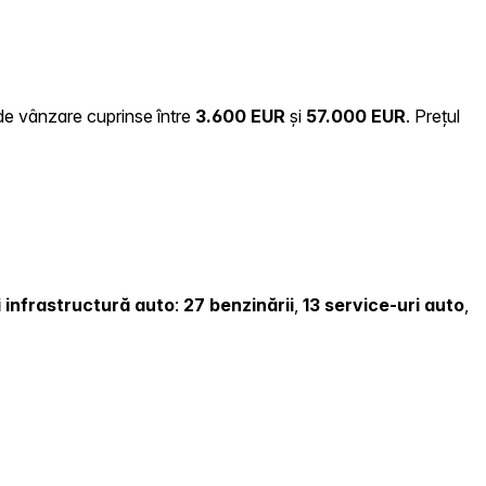
 de vânzare cuprinse între
3.600 EUR
și
57.000 EUR
.
Prețul
și infrastructură auto
:
27 benzinării
,
13 service-uri auto
,