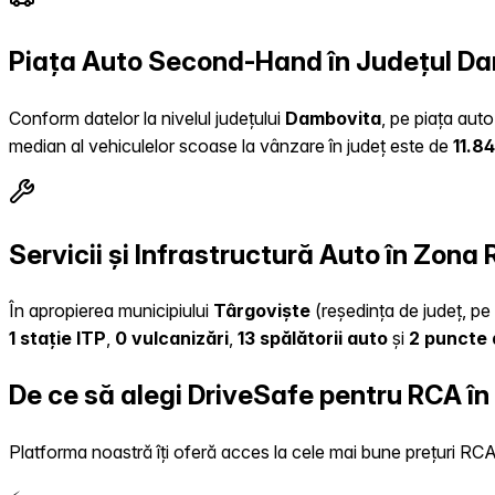
Piața Auto Second-Hand în Județul D
Conform datelor la nivelul județului
Dambovita
, pe piața aut
median al vehiculelor scoase la vânzare în județ este de
11.8
Servicii și Infrastructură Auto în Zona
În apropierea municipiului
Târgoviște
(reședința de județ, pe 
1 stație ITP
,
0 vulcanizări
,
13 spălătorii auto
și
2 puncte 
De ce să alegi DriveSafe pentru RCA î
Platforma noastră îți oferă acces la cele mai bune prețuri RCA, 