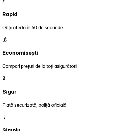
⚡
Rapid
Obții oferta în 60 de secunde
💰
Economisești
Compari prețuri de la toți asigurătorii
🔒
Sigur
Plată securizată, poliță oficială
📱
Simplu