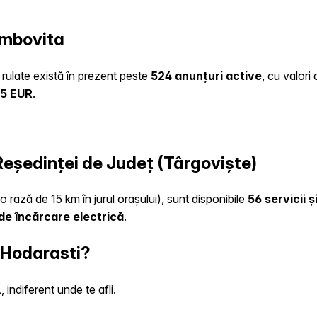
ambovita
o rulate există în prezent peste
524 anunțuri active
, cu valori
45 EUR
.
 Reședinței de Județ (Târgoviște)
o rază de 15 km în jurul orașului), sunt disponibile
56 servicii 
de încărcare electrică
.
n Hodarasti?
indiferent unde te afli.