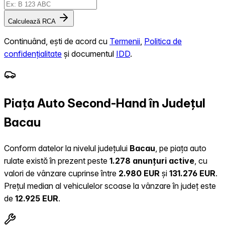
Calculează RCA
Continuând, ești de acord cu
Termenii
,
Politica de
confidențialitate
și documentul
IDD
.
Piața Auto Second-Hand în Județul
Bacau
Conform datelor la nivelul județului
Bacau
, pe piața auto
rulate există în prezent peste
1.278 anunțuri active
, cu
valori de vânzare cuprinse între
2.980 EUR
și
131.276 EUR
.
Prețul median al vehiculelor scoase la vânzare în județ este
de
12.925 EUR
.