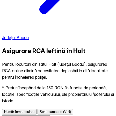
Județul Bacau
Asigurare RCA Ieftină în
Holt
Pentru locuitorii din satul Holt (județul Bacau), asigurarea
RCA online elimină necesitatea deplasării în altă localitate
pentru încheierea poliței.
* Prețuri începând de la 150 RON, în funcție de perioadă,
locație, specificațiile vehiculului, ale proprietarului/șoferului și
istoric.
Număr înmatriculare
Serie caroserie (VIN)