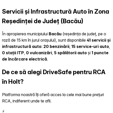
Servicii și Infrastructură Auto în Zona
Reședinței de Județ (Bacău)
În apropierea municipiului
Bacău
(reședința de județ, pe o
rază de 15 km în jurul orașului), sunt disponibile
41 servicii și
infrastructură auto
:
20 benzinării
,
15 service-uri auto
,
0 stații ITP
,
0 vulcanizări
,
5 spălătorii auto
și
1 puncte
de încărcare electrică
.
De ce să alegi DriveSafe pentru RCA
în Holt?
Platforma noastră îți oferă acces la cele mai bune prețuri
RCA, indiferent unde te afli.
⚡