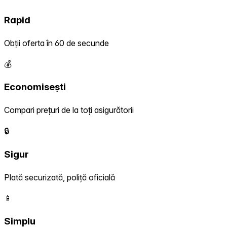
Rapid
Obții oferta în 60 de secunde
💰
Economisești
Compari prețuri de la toți asigurătorii
🔒
Sigur
Plată securizată, poliță oficială
📱
Simplu