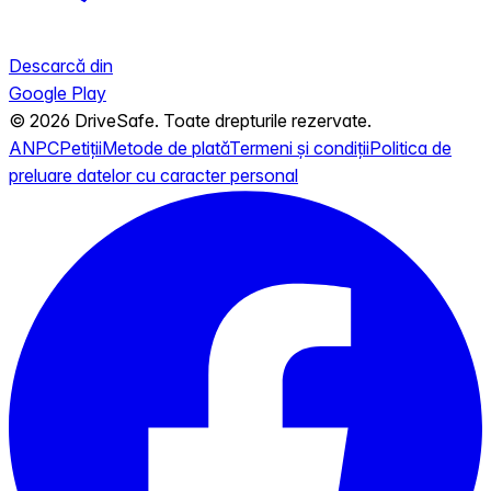
Descarcă din
Google Play
© 2026 DriveSafe. Toate drepturile rezervate.
ANPC
Petiții
Metode de plată
Termeni și condiții
Politica de
preluare datelor cu caracter personal