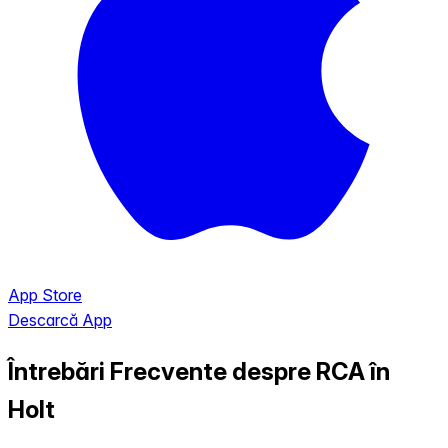
App Store
Descarcă App
Întrebări Frecvente despre RCA în
Holt