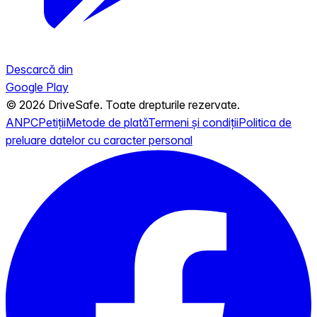
Descarcă din
Google Play
© 2026 DriveSafe. Toate drepturile rezervate.
ANPC
Petiții
Metode de plată
Termeni și condiții
Politica de
preluare datelor cu caracter personal