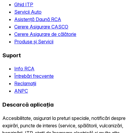
Ghid ITP
Servicii Auto
Asistență Daună RCA
Cerere Asigurare CASCO
Cerere Asigurare de călătorie
Produse și Servicii
Suport
Info RCA
Întrebări frecvente
Reclamații
ANPC
Descarcă aplicația
Accesibilitate, asigurari la preturi speciale, notificări despre
expirări, puncte de interes (service, spălătorii, vulcanizări,
benzinării, ITP, statii de încarcare electrică) și multe alte