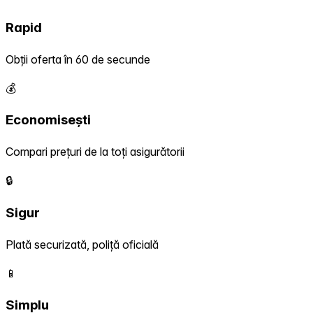
Rapid
Obții oferta în 60 de secunde
💰
Economisești
Compari prețuri de la toți asigurătorii
🔒
Sigur
Plată securizată, poliță oficială
📱
Simplu