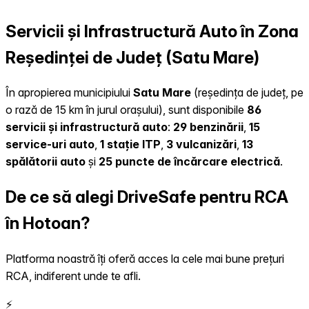
Servicii și Infrastructură Auto în Zona
Reședinței de Județ (Satu Mare)
În apropierea municipiului
Satu Mare
(reședința de județ, pe
o rază de 15 km în jurul orașului), sunt disponibile
86
servicii și infrastructură auto
:
29 benzinării
,
15
service-uri auto
,
1 stație ITP
,
3 vulcanizări
,
13
spălătorii auto
și
25 puncte de încărcare electrică
.
De ce să alegi DriveSafe pentru RCA
în Hotoan?
Platforma noastră îți oferă acces la cele mai bune prețuri
RCA, indiferent unde te afli.
⚡