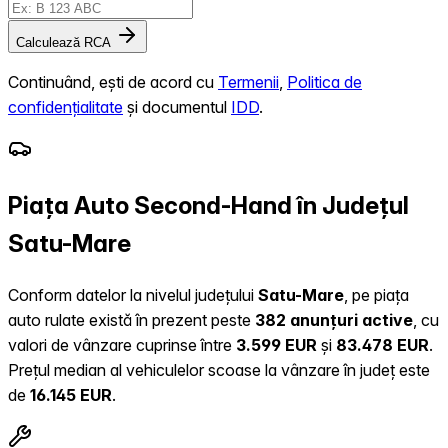
Calculează RCA
Continuând, ești de acord cu
Termenii
,
Politica de
confidențialitate
și documentul
IDD
.
Piața Auto Second-Hand în Județul
Satu-Mare
Conform datelor la nivelul județului
Satu-Mare
, pe piața
auto rulate există în prezent peste
382 anunțuri active
, cu
valori de vânzare cuprinse între
3.599 EUR
și
83.478 EUR
.
Prețul median al vehiculelor scoase la vânzare în județ este
de
16.145 EUR
.