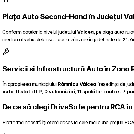
Piața Auto Second-Hand în Județul Va
Conform datelor la nivelul județului
Valcea
, pe piața auto rul
median al vehiculelor scoase la vânzare în județ este de
21.7
Servicii și Infrastructură Auto în Zon
În apropierea municipiului
Râmnicu Vâlcea
(reședința de jude
auto
,
0 stații ITP
,
0 vulcanizări
,
11 spălătorii auto
și
7 pu
De ce să alegi DriveSafe pentru RCA în
Platforma noastră îți oferă acces la cele mai bune prețuri RCA, 