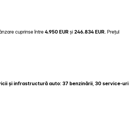
vânzare cuprinse între
4.950 EUR
și
246.834 EUR
.
Prețul
icii și infrastructură auto
:
37 benzinării
,
30 service-uri