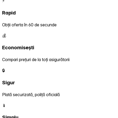
⚡
Rapid
Obții oferta în 60 de secunde
💰
Economisești
Compari prețuri de la toți asigurătorii
🔒
Sigur
Plată securizată, poliță oficială
📱
Simplu