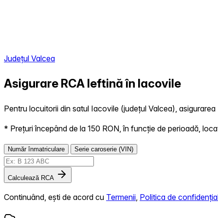
Județul Valcea
Asigurare RCA Ieftină în
Iacovile
Pentru locuitorii din satul Iacovile (județul Valcea), asigurarea
* Prețuri începând de la 150 RON, în funcție de perioadă, locație,
Număr înmatriculare
Serie caroserie (VIN)
Calculează RCA
Continuând, ești de acord cu
Termenii
,
Politica de confidențial