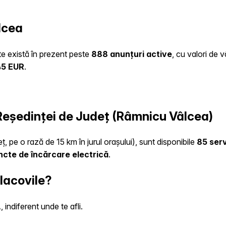
lcea
ate există în prezent peste
888 anunțuri active
, cu valori de 
45 EUR
.
a Reședinței de Județ (Râmnicu Vâlcea)
ț, pe o rază de 15 km în jurul orașului), sunt disponibile
85 serv
ncte de încărcare electrică
.
 Iacovile?
indiferent unde te afli.