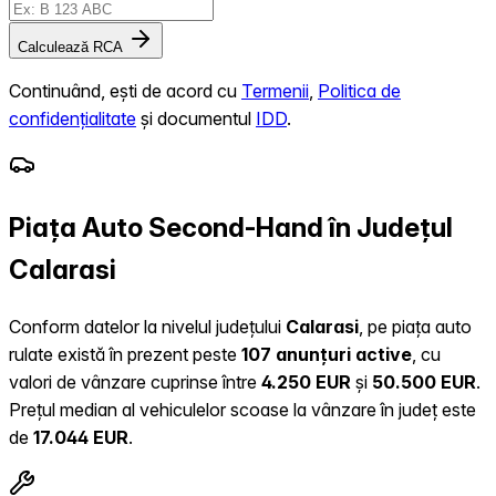
Calculează RCA
Continuând, ești de acord cu
Termenii
,
Politica de
confidențialitate
și documentul
IDD
.
Piața Auto Second-Hand în Județul
Calarasi
Conform datelor la nivelul județului
Calarasi
, pe piața auto
rulate există în prezent peste
107 anunțuri active
, cu
valori de vânzare cuprinse între
4.250 EUR
și
50.500 EUR
.
Prețul median al vehiculelor scoase la vânzare în județ este
de
17.044 EUR
.