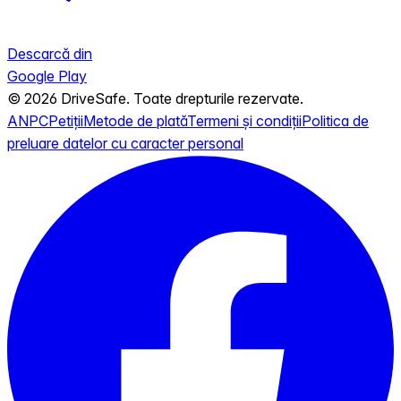
Descarcă din
Google Play
© 2026 DriveSafe. Toate drepturile rezervate.
ANPC
Petiții
Metode de plată
Termeni și condiții
Politica de
preluare datelor cu caracter personal