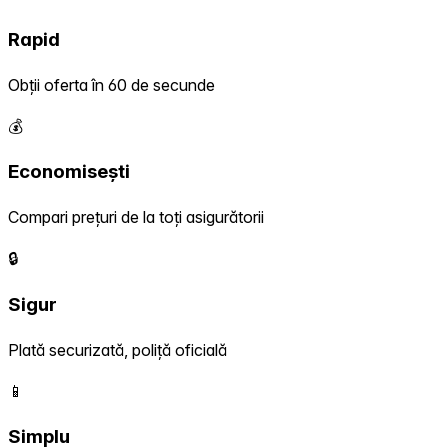
Rapid
Obții oferta în 60 de secunde
💰
Economisești
Compari prețuri de la toți asigurătorii
🔒
Sigur
Plată securizată, poliță oficială
📱
Simplu