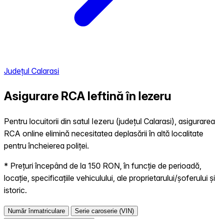
Județul Calarasi
Asigurare RCA Ieftină în
Iezeru
Pentru locuitorii din satul Iezeru (județul Calarasi), asigurarea
RCA online elimină necesitatea deplasării în altă localitate
pentru încheierea poliței.
* Prețuri începând de la 150 RON, în funcție de perioadă,
locație, specificațiile vehiculului, ale proprietarului/șoferului și
istoric.
Număr înmatriculare
Serie caroserie (VIN)