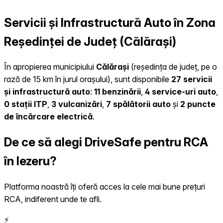
Servicii și Infrastructură Auto în Zona
Reședinței de Județ (Călărași)
În apropierea municipiului
Călărași
(reședința de județ, pe o
rază de 15 km în jurul orașului), sunt disponibile
27 servicii
și infrastructură auto
:
11 benzinării
,
4 service-uri auto
,
0 stații ITP
,
3 vulcanizări
,
7 spălătorii auto
și
2 puncte
de încărcare electrică
.
De ce să alegi DriveSafe pentru RCA
în Iezeru?
Platforma noastră îți oferă acces la cele mai bune prețuri
RCA, indiferent unde te afli.
⚡