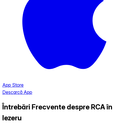
App Store
Descarcă App
Întrebări Frecvente despre RCA în
Iezeru