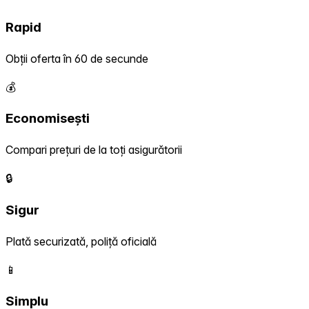
Rapid
Obții oferta în 60 de secunde
💰
Economisești
Compari prețuri de la toți asigurătorii
🔒
Sigur
Plată securizată, poliță oficială
📱
Simplu