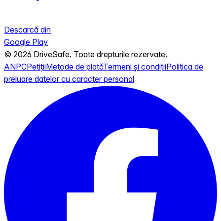
Descarcă din
Google Play
© 2026 DriveSafe. Toate drepturile rezervate.
ANPC
Petiții
Metode de plată
Termeni și condiții
Politica de
preluare datelor cu caracter personal