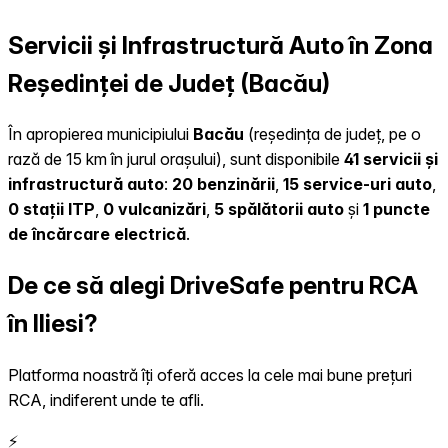
Servicii și Infrastructură Auto în Zona
Reședinței de Județ (Bacău)
În apropierea municipiului
Bacău
(reședința de județ, pe o
rază de 15 km în jurul orașului), sunt disponibile
41 servicii și
infrastructură auto
:
20 benzinării
,
15 service-uri auto
,
0 stații ITP
,
0 vulcanizări
,
5 spălătorii auto
și
1 puncte
de încărcare electrică
.
De ce să alegi DriveSafe pentru RCA
în Iliesi?
Platforma noastră îți oferă acces la cele mai bune prețuri
RCA, indiferent unde te afli.
⚡