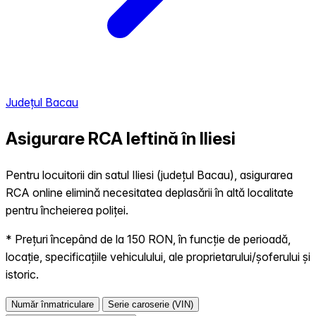
Județul Bacau
Asigurare RCA Ieftină în
Iliesi
Pentru locuitorii din satul Iliesi (județul Bacau), asigurarea
RCA online elimină necesitatea deplasării în altă localitate
pentru încheierea poliței.
* Prețuri începând de la 150 RON, în funcție de perioadă,
locație, specificațiile vehiculului, ale proprietarului/șoferului și
istoric.
Număr înmatriculare
Serie caroserie (VIN)