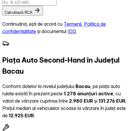
Calculează RCA
Continuând, ești de acord cu
Termenii
,
Politica de
confidențialitate
și documentul
IDD
.
Piața Auto Second-Hand în Județul
Bacau
Conform datelor la nivelul județului
Bacau
, pe piața auto
rulate există în prezent peste
1.278 anunțuri active
, cu
valori de vânzare cuprinse între
2.980 EUR
și
131.276 EUR
.
Prețul median al vehiculelor scoase la vânzare în județ este
de
12.925 EUR
.