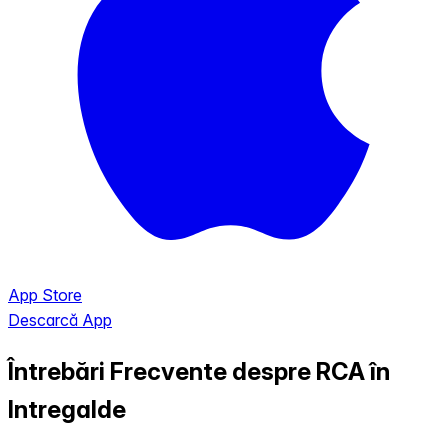
App Store
Descarcă App
Întrebări Frecvente despre RCA în
Intregalde