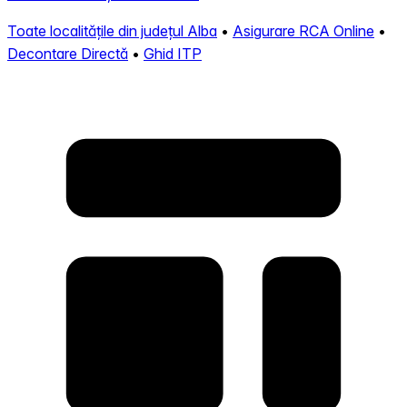
Toate localitățile din județul Alba
•
Asigurare RCA Online
•
Decontare Directă
•
Ghid ITP