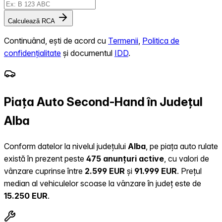
Calculează RCA
Continuând, ești de acord cu
Termenii
,
Politica de
confidențialitate
și documentul
IDD
.
Piața Auto Second-Hand în Județul
Alba
Conform datelor la nivelul județului
Alba
, pe piața auto rulate
există în prezent peste
475 anunțuri active
, cu valori de
vânzare cuprinse între
2.599 EUR
și
91.999 EUR
.
Prețul
median al vehiculelor scoase la vânzare în județ este de
15.250 EUR
.