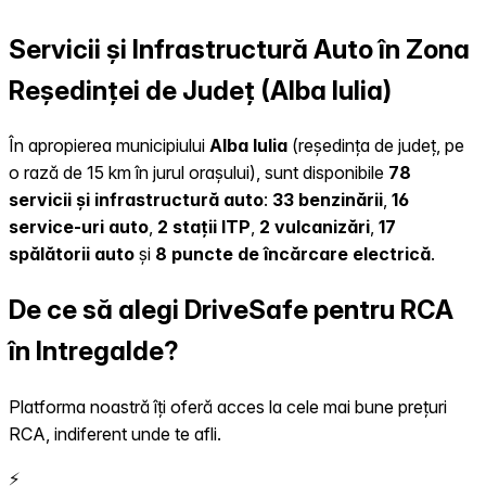
Servicii și Infrastructură Auto în Zona
Reședinței de Județ (Alba Iulia)
În apropierea municipiului
Alba Iulia
(reședința de județ, pe
o rază de 15 km în jurul orașului), sunt disponibile
78
servicii și infrastructură auto
:
33 benzinării
,
16
service-uri auto
,
2 stații ITP
,
2 vulcanizări
,
17
spălătorii auto
și
8 puncte de încărcare electrică
.
De ce să alegi DriveSafe pentru RCA
în Intregalde?
Platforma noastră îți oferă acces la cele mai bune prețuri
RCA, indiferent unde te afli.
⚡