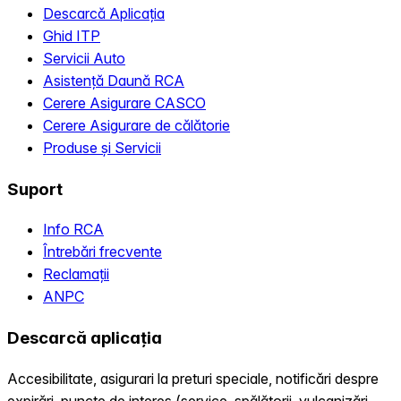
Descarcă Aplicația
Ghid ITP
Servicii Auto
Asistență Daună RCA
Cerere Asigurare CASCO
Cerere Asigurare de călătorie
Produse și Servicii
Suport
Info RCA
Întrebări frecvente
Reclamații
ANPC
Descarcă aplicația
Accesibilitate, asigurari la preturi speciale, notificări despre
expirări, puncte de interes (service, spălătorii, vulcanizări,