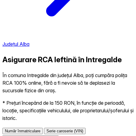
Județul Alba
Asigurare RCA Ieftină în
Intregalde
În comuna Intregalde din județul Alba, poți cumpăra polița
RCA 100% online, fără a fi nevoie să te deplasezi la
sucursale fizice din oraș.
* Prețuri începând de la 150 RON, în funcție de perioadă,
locație, specificațiile vehiculului, ale proprietarului/șoferului și
istoric.
Număr înmatriculare
Serie caroserie (VIN)