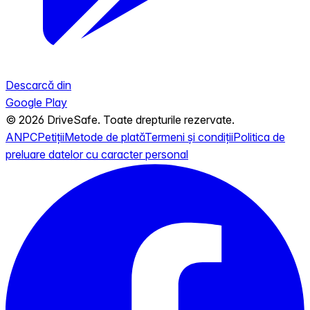
Descarcă din
Google Play
© 2026 DriveSafe. Toate drepturile rezervate.
ANPC
Petiții
Metode de plată
Termeni și condiții
Politica de
preluare datelor cu caracter personal