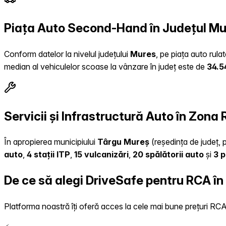
Piața Auto Second-Hand în Județul M
Conform datelor la nivelul județului
Mures
, pe piața auto rula
median al vehiculelor scoase la vânzare în județ este de
34.5
Servicii și Infrastructură Auto în Zona
În apropierea municipiului
Târgu Mureș
(reședința de județ, p
auto
,
4 stații ITP
,
15 vulcanizări
,
20 spălătorii auto
și
3 p
De ce să alegi DriveSafe pentru RCA î
Platforma noastră îți oferă acces la cele mai bune prețuri RCA, 