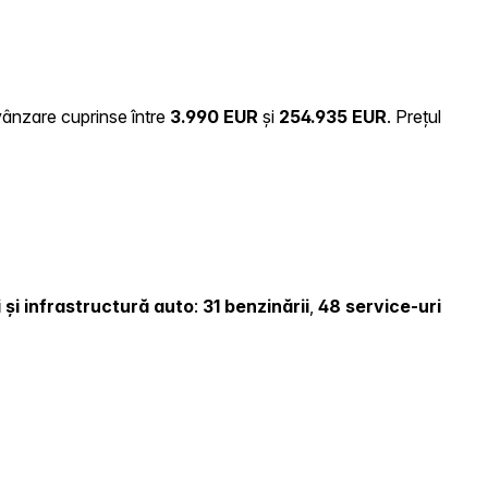
 vânzare cuprinse între
3.990 EUR
și
254.935 EUR
.
Prețul
i și infrastructură auto
:
31 benzinării
,
48 service-uri