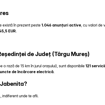
ures
te există în prezent peste
1.046 anunțuri active
, cu valori de
45,5 EUR
.
 Reședinței de Județ (Târgu Mureș)
e o rază de 15 km în jurul orașului), sunt disponibile
121 servici
uncte de încărcare electrică
.
n Jabenita?
indiferent unde te afli.