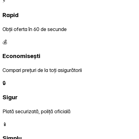
⚡
Rapid
Obții oferta în 60 de secunde
💰
Economisești
Compari prețuri de la toți asigurătorii
🔒
Sigur
Plată securizată, poliță oficială
📱
Simplu