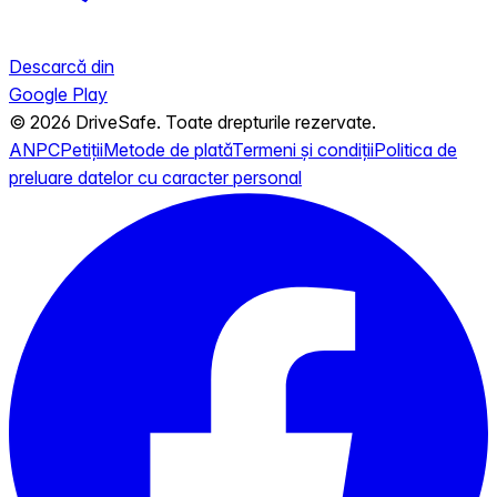
Descarcă din
Google Play
© 2026 DriveSafe. Toate drepturile rezervate.
ANPC
Petiții
Metode de plată
Termeni și condiții
Politica de
preluare datelor cu caracter personal