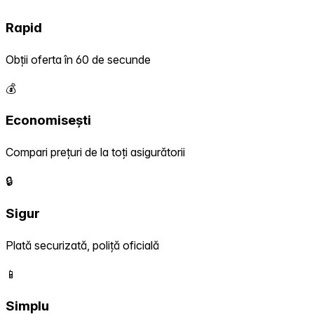
Rapid
Obții oferta în 60 de secunde
💰
Economisești
Compari prețuri de la toți asigurătorii
🔒
Sigur
Plată securizată, poliță oficială
📱
Simplu