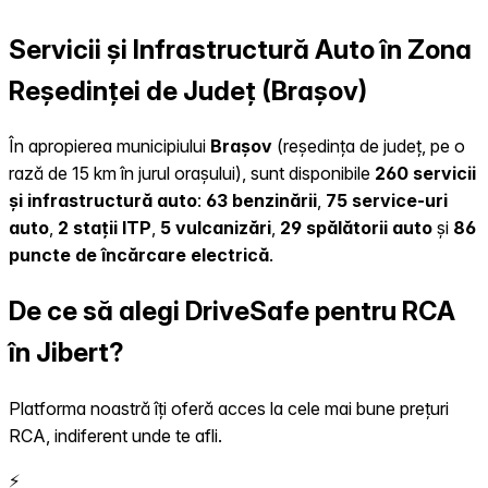
Servicii și Infrastructură Auto în Zona
Reședinței de Județ (Brașov)
În apropierea municipiului
Brașov
(reședința de județ, pe o
rază de 15 km în jurul orașului), sunt disponibile
260 servicii
și infrastructură auto
:
63 benzinării
,
75 service-uri
auto
,
2 stații ITP
,
5 vulcanizări
,
29 spălătorii auto
și
86
puncte de încărcare electrică
.
De ce să alegi DriveSafe pentru RCA
în Jibert?
Platforma noastră îți oferă acces la cele mai bune prețuri
RCA, indiferent unde te afli.
⚡