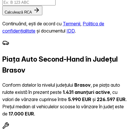
Calculează RCA
Continuând, ești de acord cu
Termenii
,
Politica de
confidențialitate
și documentul
IDD
.
Piața Auto Second-Hand în Județul
Brasov
Conform datelor la nivelul județului
Brasov
, pe piața auto
rulate există în prezent peste
1.431 anunțuri active
, cu
valori de vânzare cuprinse între
5.990 EUR
și
226.597 EUR
.
Prețul median al vehiculelor scoase la vânzare în județ este
de
17.000 EUR
.