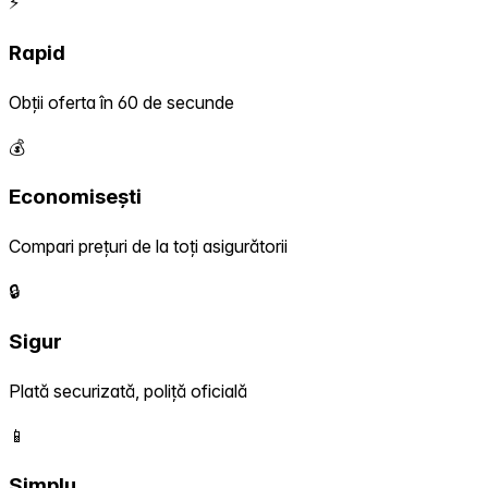
⚡
Rapid
Obții oferta în 60 de secunde
💰
Economisești
Compari prețuri de la toți asigurătorii
🔒
Sigur
Plată securizată, poliță oficială
📱
Simplu