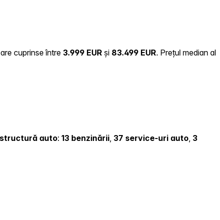
zare cuprinse între
3.999 EUR
și
83.499 EUR
.
Prețul median al
rastructură auto
:
13 benzinării
,
37 service-uri auto
,
3