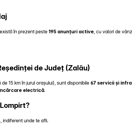
laj
e există în prezent peste
195 anunțuri active
, cu valori de vân
 Reședinței de Județ (Zalău)
 de 15 km în jurul orașului), sunt disponibile
67 servicii și inf
încărcare electrică
.
 Lompirt?
indiferent unde te afli.