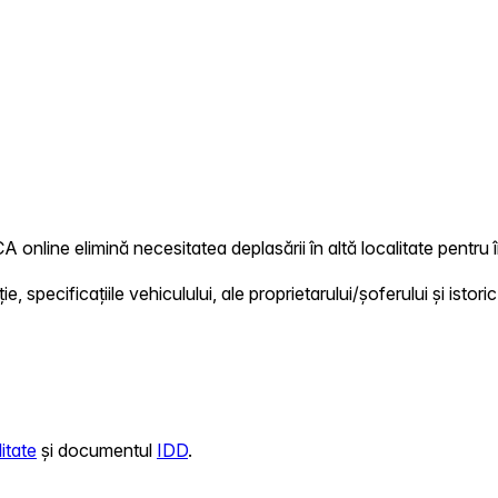
CA online elimină necesitatea deplasării în altă localitate pentru î
 specificațiile vehiculului, ale proprietarului/șoferului și istoric
itate
și documentul
IDD
.