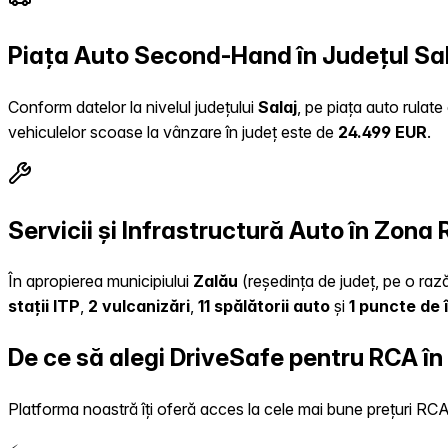
Piața Auto Second-Hand în Județul Sa
Conform datelor la nivelul județului
Salaj
, pe piața auto rulat
vehiculelor scoase la vânzare în județ este de
24.499 EUR
.
Servicii și Infrastructură Auto în Zona
În apropierea municipiului
Zalău
(reședința de județ, pe o rază
stații ITP
,
2 vulcanizări
,
11 spălătorii auto
și
1 puncte de 
De ce să alegi DriveSafe pentru RCA în
Platforma noastră îți oferă acces la cele mai bune prețuri RCA, 