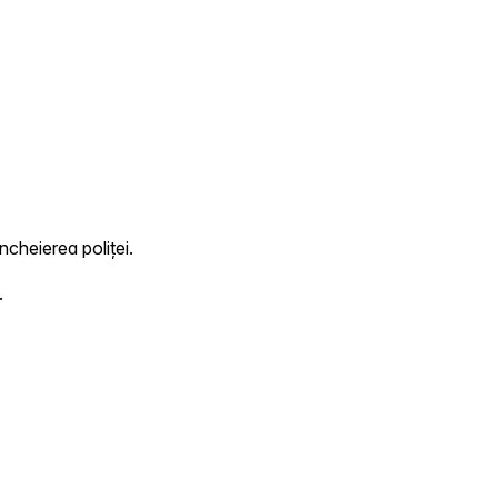
ncheierea poliței.
.