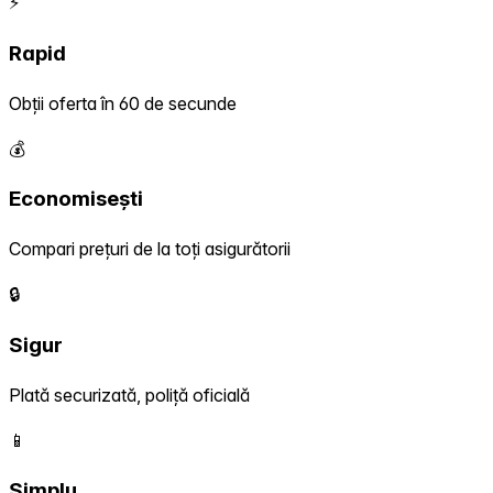
⚡
Rapid
Obții oferta în 60 de secunde
💰
Economisești
Compari prețuri de la toți asigurătorii
🔒
Sigur
Plată securizată, poliță oficială
📱
Simplu