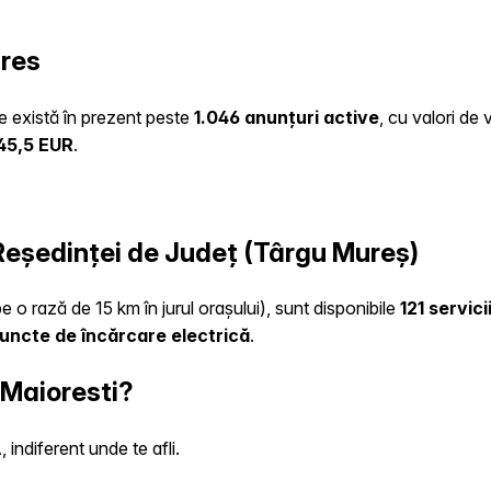
ures
te există în prezent peste
1.046 anunțuri active
, cu valori de
45,5 EUR
.
 Reședinței de Județ (Târgu Mureș)
e o rază de 15 km în jurul orașului), sunt disponibile
121 servici
uncte de încărcare electrică
.
 Maioresti?
indiferent unde te afli.