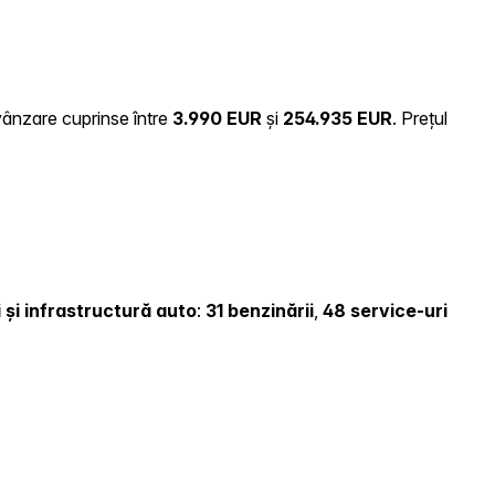
 vânzare cuprinse între
3.990 EUR
și
254.935 EUR
.
Prețul
i și infrastructură auto
:
31 benzinării
,
48 service-uri