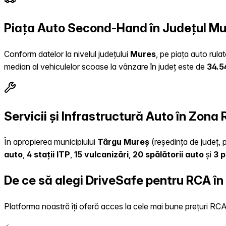
Piața Auto Second-Hand în Județul M
Conform datelor la nivelul județului
Mures
, pe piața auto rula
median al vehiculelor scoase la vânzare în județ este de
34.5
Servicii și Infrastructură Auto în Zona
În apropierea municipiului
Târgu Mureș
(reședința de județ, p
auto
,
4 stații ITP
,
15 vulcanizări
,
20 spălătorii auto
și
3 p
De ce să alegi DriveSafe pentru RCA în
Platforma noastră îți oferă acces la cele mai bune prețuri RCA, 