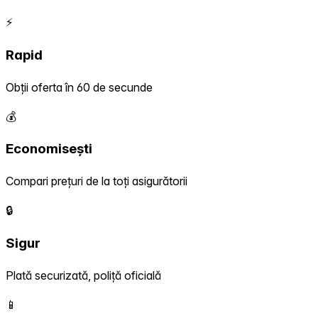
⚡
Rapid
Obții oferta în 60 de secunde
💰
Economisești
Compari prețuri de la toți asigurătorii
🔒
Sigur
Plată securizată, poliță oficială
📱