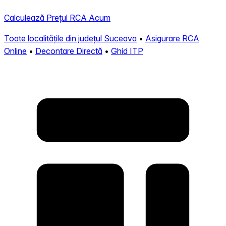
Calculează Prețul RCA Acum
Toate localitățile din județul Suceava
•
Asigurare RCA
Online
•
Decontare Directă
•
Ghid ITP