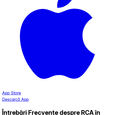
App Store
Descarcă App
Întrebări Frecvente despre RCA în