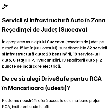
Servicii și Infrastructură Auto în Zona
Reședinței de Județ (Suceava)
În apropierea municipiului
Suceava
(reședința de județ, pe
o rază de 15 km în jurul orașului), sunt disponibile
62 servicii
și infrastructură auto
:
28 benzinării
,
18 service-uri
auto
,
0 stații ITP
,
1 vulcanizări
,
13 spălătorii auto
și
2
puncte de încărcare electrică
.
De ce să alegi DriveSafe pentru RCA
în Manastioara (udesti)?
Platforma noastră îți oferă acces la cele mai bune prețuri
RCA, indiferent unde te afli.