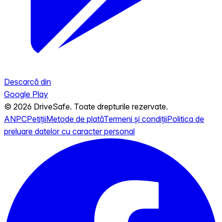
Descarcă din
Google Play
© 2026 DriveSafe. Toate drepturile rezervate.
ANPC
Petiții
Metode de plată
Termeni și condiții
Politica de
preluare datelor cu caracter personal