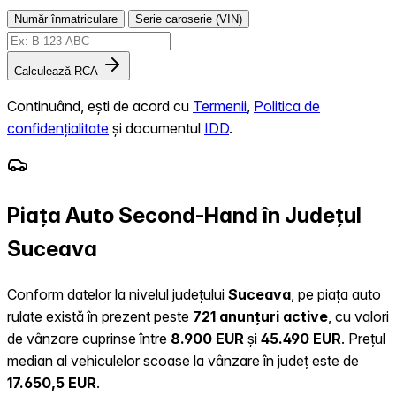
Număr înmatriculare
Serie caroserie (VIN)
Calculează RCA
Continuând, ești de acord cu
Termenii
,
Politica de
confidențialitate
și documentul
IDD
.
Piața Auto Second-Hand în Județul
Suceava
Conform datelor la nivelul județului
Suceava
, pe piața auto
rulate există în prezent peste
721 anunțuri active
, cu valori
de vânzare cuprinse între
8.900 EUR
și
45.490 EUR
.
Prețul
median al vehiculelor scoase la vânzare în județ este de
17.650,5 EUR
.