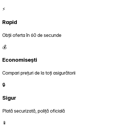
⚡
Rapid
Obții oferta în 60 de secunde
💰
Economisești
Compari prețuri de la toți asigurătorii
🔒
Sigur
Plată securizată, poliță oficială
📱