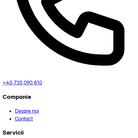
+40 735 090 810
Companie
Despre noi
Contact
Servicii