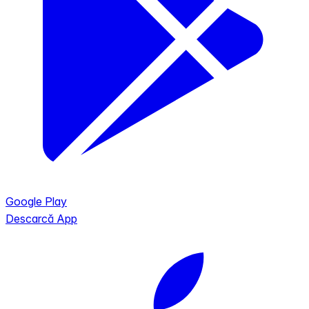
Google Play
Descarcă App