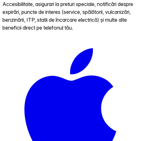
Accesibilitate, asigurari la preturi speciale, notificări despre
expirări, puncte de interes (service, spălătorii, vulcanizări,
benzinării, ITP, statii de încarcare electrică) și multe alte
beneficii direct pe telefonul tău.