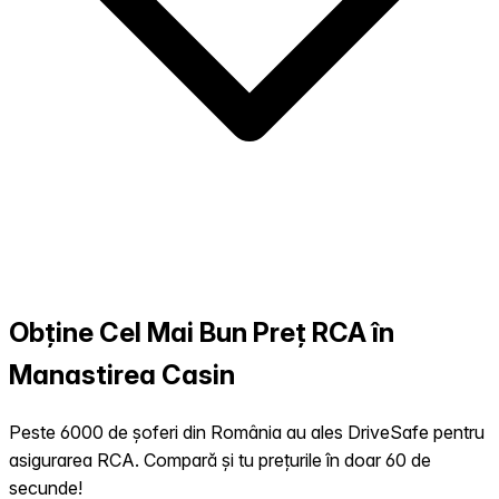
Obține Cel Mai Bun Preț RCA în
Manastirea Casin
Peste 6000 de șoferi din România au ales DriveSafe pentru
asigurarea RCA. Compară și tu prețurile în doar 60 de
secunde!