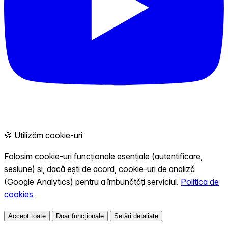
🍪 Utilizăm cookie-uri
Folosim cookie-uri funcționale esențiale (autentificare,
sesiune) și, dacă ești de acord, cookie-uri de analiză
(Google Analytics) pentru a îmbunătăți serviciul.
Politica de
cookies
Accept toate
Doar funcționale
Setări detaliate