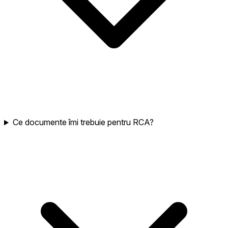
Ce documente îmi trebuie pentru RCA?