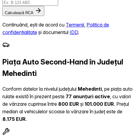
Calculează RCA
Continuând, ești de acord cu
Termenii
,
Politica de
confidențialitate
și documentul
IDD
.
Piața Auto Second-Hand în Județul
Mehedinti
Conform datelor la nivelul județului
Mehedinti
, pe piața auto
rulate există în prezent peste
77 anunțuri active
, cu valori
de vânzare cuprinse între
800 EUR
și
101.000 EUR
.
Prețul
median al vehiculelor scoase la vânzare în județ este de
8.175 EUR
.