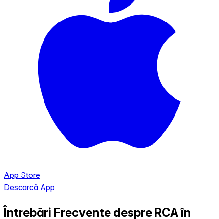
App Store
Descarcă App
Întrebări Frecvente despre RCA în