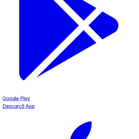
Google Play
Descarcă App