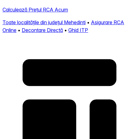
Calculează Prețul RCA Acum
Toate localitățile din județul Mehedinti
•
Asigurare RCA
Online
•
Decontare Directă
•
Ghid ITP