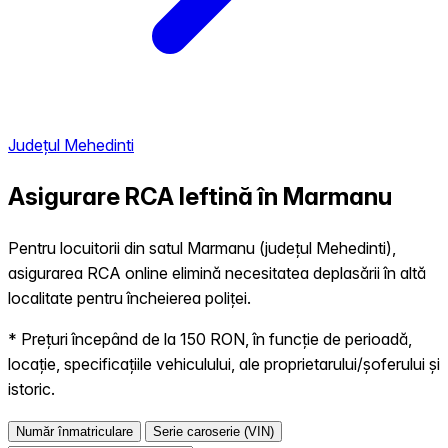
Județul Mehedinti
Asigurare RCA Ieftină în
Marmanu
Pentru locuitorii din satul Marmanu (județul Mehedinti),
asigurarea RCA online elimină necesitatea deplasării în altă
localitate pentru încheierea poliței.
* Prețuri începând de la 150 RON, în funcție de perioadă,
locație, specificațiile vehiculului, ale proprietarului/șoferului și
istoric.
Număr înmatriculare
Serie caroserie (VIN)