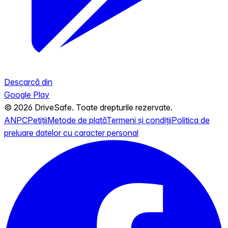
Descarcă din
Google Play
© 2026 DriveSafe. Toate drepturile rezervate.
ANPC
Petiții
Metode de plată
Termeni și condiții
Politica de
preluare datelor cu caracter personal