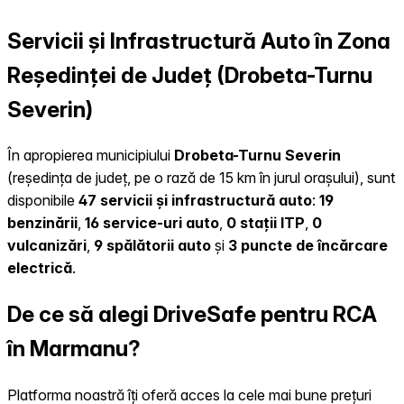
Servicii și Infrastructură Auto în Zona
Reședinței de Județ (Drobeta-Turnu
Severin)
În apropierea municipiului
Drobeta-Turnu Severin
(reședința de județ, pe o rază de 15 km în jurul orașului), sunt
disponibile
47 servicii și infrastructură auto
:
19
benzinării
,
16 service-uri auto
,
0 stații ITP
,
0
vulcanizări
,
9 spălătorii auto
și
3 puncte de încărcare
electrică
.
De ce să alegi DriveSafe pentru RCA
în Marmanu?
Platforma noastră îți oferă acces la cele mai bune prețuri