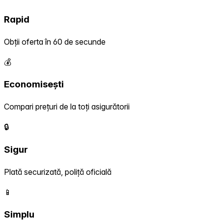
Rapid
Obții oferta în 60 de secunde
💰
Economisești
Compari prețuri de la toți asigurătorii
🔒
Sigur
Plată securizată, poliță oficială
📱
Simplu