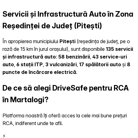
Servicii și Infrastructură Auto în Zona
Reședinței de Județ (Pitești)
În apropierea municipiului
Pitești
(reședința de județ, pe o
rază de 15 km în jurul orașului), sunt disponibile
135 servicii
și infrastructură auto
:
58 benzinării
,
43 service-uri
auto
,
6 stații ITP
,
3 vulcanizări
,
17 spălătorii auto
și
8
puncte de încărcare electrică
.
De ce să alegi DriveSafe pentru RCA
în Martalogi?
Platforma noastră îți oferă acces la cele mai bune prețuri
RCA, indiferent unde te afli.
⚡