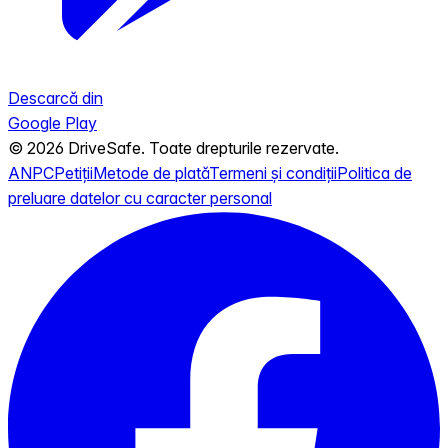
Descarcă din
Google Play
© 2026 DriveSafe. Toate drepturile rezervate.
ANPC
Petiții
Metode de plată
Termeni și condiții
Politica de
preluare datelor cu caracter personal