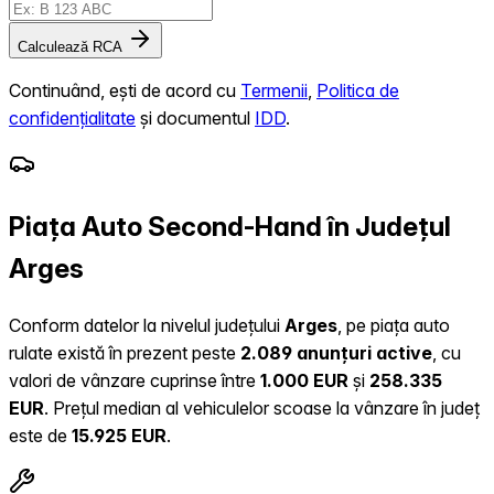
Calculează RCA
Continuând, ești de acord cu
Termenii
,
Politica de
confidențialitate
și documentul
IDD
.
Piața Auto Second-Hand în Județul
Arges
Conform datelor la nivelul județului
Arges
, pe piața auto
rulate există în prezent peste
2.089 anunțuri active
, cu
valori de vânzare cuprinse între
1.000 EUR
și
258.335
EUR
.
Prețul median al vehiculelor scoase la vânzare în județ
este de
15.925 EUR
.