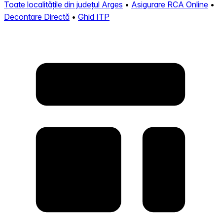
Toate localitățile din județul Arges
•
Asigurare RCA Online
•
Decontare Directă
•
Ghid ITP