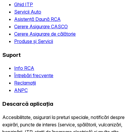
Ghid ITP
Servicii Auto
Asistență Daună RCA
Cerere Asigurare CASCO
Cerere Asigurare de călătorie
Produse și Servicii
Suport
Info RCA
Întrebări frecvente
Reclamații
ANPC
Descarcă aplicația
Accesibilitate, asigurari la preturi speciale, notificări despre
expirări, puncte de interes (service, spălătorii, vulcanizări,
benzinării, ITP, statii de încarcare electrică) și multe alte