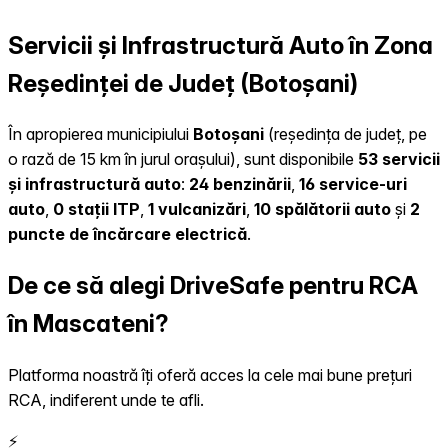
Servicii și Infrastructură Auto în Zona
Reședinței de Județ (Botoșani)
În apropierea municipiului
Botoșani
(reședința de județ, pe
o rază de 15 km în jurul orașului), sunt disponibile
53 servicii
și infrastructură auto
:
24 benzinării
,
16 service-uri
auto
,
0 stații ITP
,
1 vulcanizări
,
10 spălătorii auto
și
2
puncte de încărcare electrică
.
De ce să alegi DriveSafe pentru RCA
în Mascateni?
Platforma noastră îți oferă acces la cele mai bune prețuri
RCA, indiferent unde te afli.
⚡