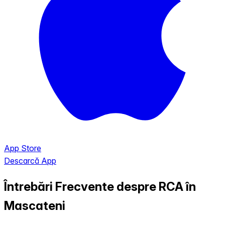
App Store
Descarcă App
Întrebări Frecvente despre RCA în
Mascateni