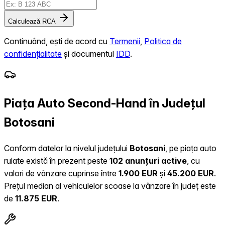
Calculează RCA
Continuând, ești de acord cu
Termenii
,
Politica de
confidențialitate
și documentul
IDD
.
Piața Auto Second-Hand în Județul
Botosani
Conform datelor la nivelul județului
Botosani
, pe piața auto
rulate există în prezent peste
102 anunțuri active
, cu
valori de vânzare cuprinse între
1.900 EUR
și
45.200 EUR
.
Prețul median al vehiculelor scoase la vânzare în județ este
de
11.875 EUR
.