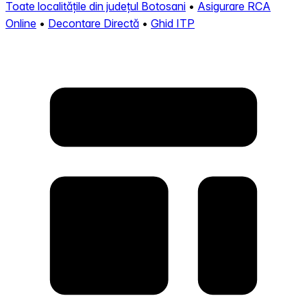
Toate localitățile din județul Botosani
•
Asigurare RCA
Online
•
Decontare Directă
•
Ghid ITP