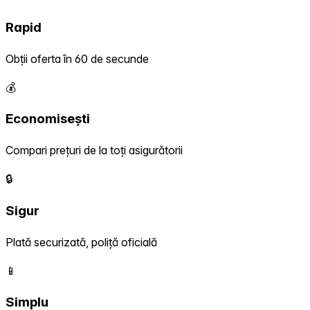
Rapid
Obții oferta în 60 de secunde
💰
Economisești
Compari prețuri de la toți asigurătorii
🔒
Sigur
Plată securizată, poliță oficială
📱
Simplu