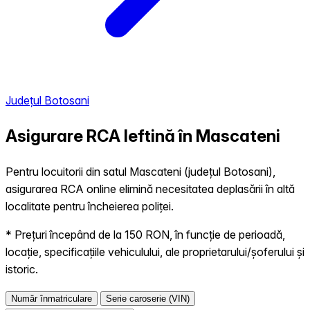
Județul Botosani
Asigurare RCA Ieftină în
Mascateni
Pentru locuitorii din satul Mascateni (județul Botosani),
asigurarea RCA online elimină necesitatea deplasării în altă
localitate pentru încheierea poliței.
* Prețuri începând de la 150 RON, în funcție de perioadă,
locație, specificațiile vehiculului, ale proprietarului/șoferului și
istoric.
Număr înmatriculare
Serie caroserie (VIN)