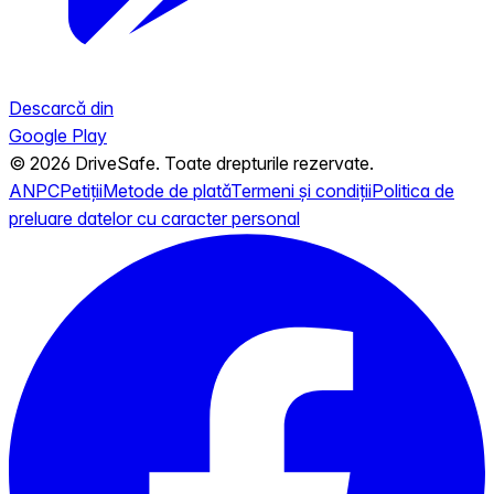
Descarcă din
Google Play
© 2026 DriveSafe. Toate drepturile rezervate.
ANPC
Petiții
Metode de plată
Termeni și condiții
Politica de
preluare datelor cu caracter personal