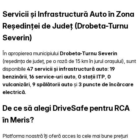
Servicii și Infrastructură Auto în Zona
Reședinței de Județ (Drobeta-Turnu
Severin)
În apropierea municipiului
Drobeta-Turnu Severin
(reședința de județ, pe o rază de 15 km în jurul orașului), sunt
disponibile
47 servicii și infrastructură auto
:
19
benzinării
,
16 service-uri auto
,
0 stații ITP
,
0
vulcanizări
,
9 spălătorii auto
și
3 puncte de încărcare
electrică
.
De ce să alegi DriveSafe pentru RCA
în Meris?
Platforma noastră îți oferă acces la cele mai bune prețuri