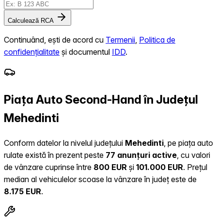
Calculează RCA
Continuând, ești de acord cu
Termenii
,
Politica de
confidențialitate
și documentul
IDD
.
Piața Auto Second-Hand în Județul
Mehedinti
Conform datelor la nivelul județului
Mehedinti
, pe piața auto
rulate există în prezent peste
77 anunțuri active
, cu valori
de vânzare cuprinse între
800 EUR
și
101.000 EUR
.
Prețul
median al vehiculelor scoase la vânzare în județ este de
8.175 EUR
.