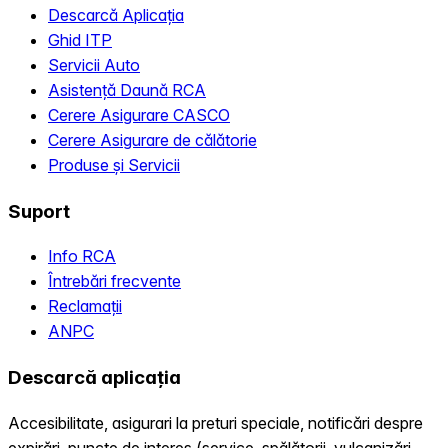
Descarcă Aplicația
Ghid ITP
Servicii Auto
Asistență Daună RCA
Cerere Asigurare CASCO
Cerere Asigurare de călătorie
Produse și Servicii
Suport
Info RCA
Întrebări frecvente
Reclamații
ANPC
Descarcă aplicația
Accesibilitate, asigurari la preturi speciale, notificări despre
expirări, puncte de interes (service, spălătorii, vulcanizări,