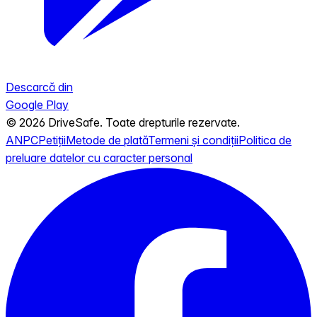
Descarcă din
Google Play
© 2026 DriveSafe. Toate drepturile rezervate.
ANPC
Petiții
Metode de plată
Termeni și condiții
Politica de
preluare datelor cu caracter personal