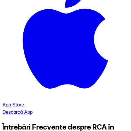
App Store
Descarcă App
Întrebări Frecvente despre RCA în