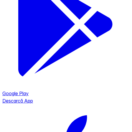
Google Play
Descarcă App