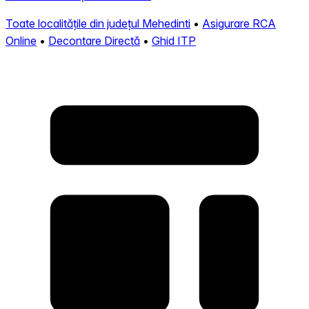
Toate localitățile din județul Mehedinti
•
Asigurare RCA
Online
•
Decontare Directă
•
Ghid ITP