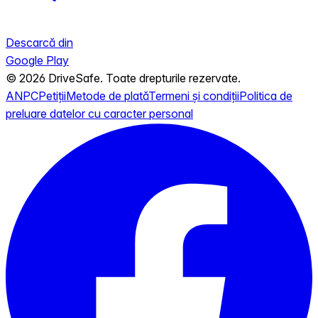
Descarcă din
Google Play
© 2026 DriveSafe. Toate drepturile rezervate.
ANPC
Petiții
Metode de plată
Termeni și condiții
Politica de
preluare datelor cu caracter personal