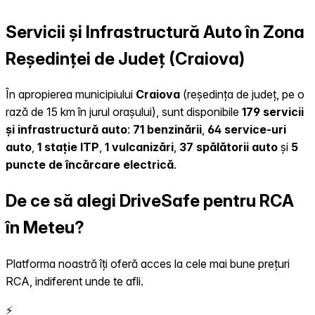
Servicii și Infrastructură Auto în Zona
Reședinței de Județ (Craiova)
În apropierea municipiului
Craiova
(reședința de județ, pe o
rază de 15 km în jurul orașului), sunt disponibile
179 servicii
și infrastructură auto
:
71 benzinării
,
64 service-uri
auto
,
1 stație ITP
,
1 vulcanizări
,
37 spălătorii auto
și
5
puncte de încărcare electrică
.
De ce să alegi DriveSafe pentru RCA
în Meteu?
Platforma noastră îți oferă acces la cele mai bune prețuri
RCA, indiferent unde te afli.
⚡