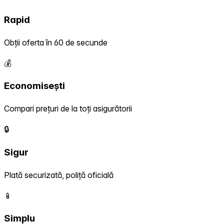
Rapid
Obții oferta în 60 de secunde
💰
Economisești
Compari prețuri de la toți asigurătorii
🔒
Sigur
Plată securizată, poliță oficială
📱
Simplu