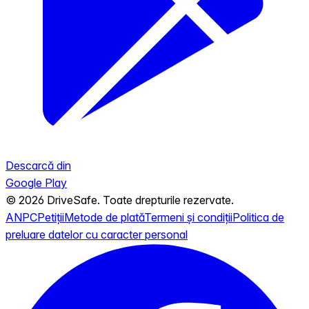
Descarcă din
Google Play
© 2026 DriveSafe. Toate drepturile rezervate.
ANPC
Petiții
Metode de plată
Termeni și condiții
Politica de
preluare datelor cu caracter personal