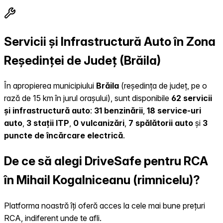
Servicii și Infrastructură Auto în Zona
Reședinței de Județ (Brăila)
În apropierea municipiului
Brăila
(reședința de județ, pe o
rază de 15 km în jurul orașului), sunt disponibile
62 servicii
și infrastructură auto
:
31 benzinării
,
18 service-uri
auto
,
3 stații ITP
,
0 vulcanizări
,
7 spălătorii auto
și
3
puncte de încărcare electrică
.
De ce să alegi DriveSafe pentru RCA
în Mihail Kogalniceanu (rimnicelu)?
Platforma noastră îți oferă acces la cele mai bune prețuri
RCA, indiferent unde te afli.