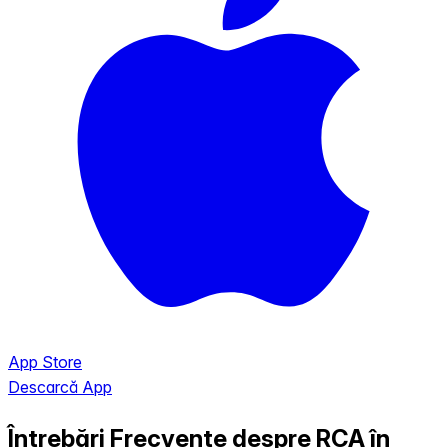
App Store
Descarcă App
Întrebări Frecvente despre RCA în