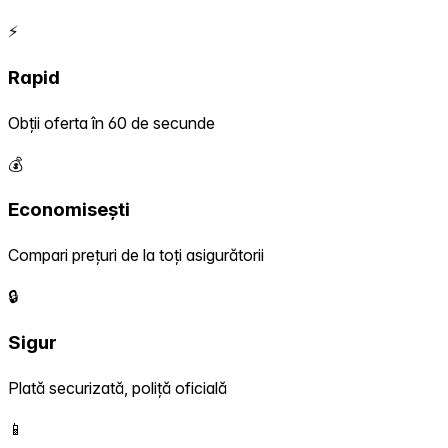
⚡
Rapid
Obții oferta în 60 de secunde
💰
Economisești
Compari prețuri de la toți asigurătorii
🔒
Sigur
Plată securizată, poliță oficială
📱