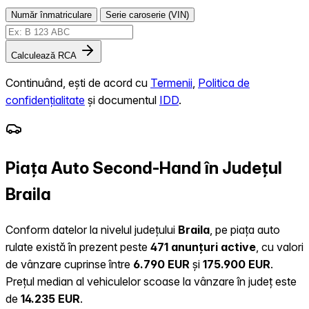
Număr înmatriculare
Serie caroserie (VIN)
Calculează RCA
Continuând, ești de acord cu
Termenii
,
Politica de
confidențialitate
și documentul
IDD
.
Piața Auto Second-Hand în Județul
Braila
Conform datelor la nivelul județului
Braila
, pe piața auto
rulate există în prezent peste
471 anunțuri active
, cu valori
de vânzare cuprinse între
6.790 EUR
și
175.900 EUR
.
Prețul median al vehiculelor scoase la vânzare în județ este
de
14.235 EUR
.